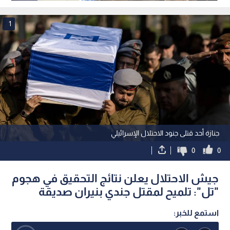
بعيدة المدى
على عائلتها
1
جنازة أحد قتلى جنود الاحتلال الإسرائيلي
0
0
جيش الاحتلال يعلن نتائج التحقيق في هجوم
"تل": تلميح لمقتل جندي بنيران صديقة
استمع للخبر: