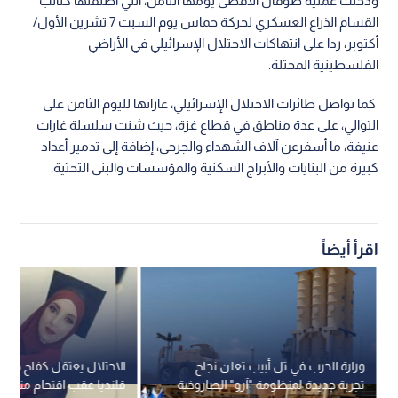
ودخلت عملية طوفان الأقصى يومها الثامن، التي أطلقتها كتائب
القسام الذراع العسكري لحركة حماس يوم السبت 7 تشرين الأول/
أكتوبر، ردا على انتهاكات الاحتلال الإسرائيلي في الأراضي
الفلسطينية المحتلة.
كما تواصل طائرات الاحتلال الإسرائيلي، غاراتها لليوم الثامن على
التوالي، على عدة مناطق في قطاع غزة، حيث شنت سلسلة غارات
عنيفة، ما أسفرعن آلاف الشهداء والجرحى، إضافة إلى تدمير أعداد
كبيرة من البنايات والأبراج السكنية والمؤسسات والبنى التحتية.
اقرأ أيضاً
وزارة الحرب في تل أبيب تعلن نجاح
الاحتلال يعتقل كفاح حمد
تجربة جديدة لمنظومة "آرو" الصاروخية
قلنديا عقب اقتحام منزلها 