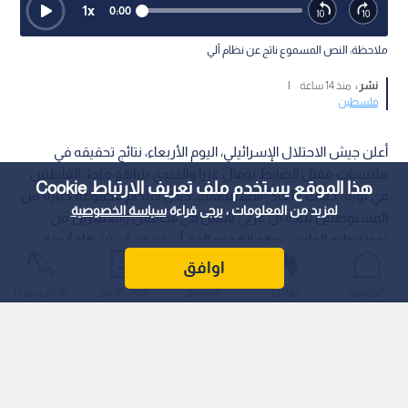
1
x
0:00
ملاحظة: النص المسموع ناتج عن نظام آلي
نشر :
منذ 14 ساعة
|
فلسطين
أعلن جيش الاحتلال الإسرائيلي، اليوم الأربعاء، نتائج تحقيقه في
ملابسات مقتل الضابط يوفال عزرا والجندي بنياهو ملط، القاطنين
هذا الموقع يستخدم ملف تعريف الارتباط Cookie
في بؤرة "حفات غلعاد" الاستيطانية، خلال اقتحام مجموعة كبيرة من
لمزيد من المعلومات ، يرجى قراءة
سياسة الخصوصية
المستوطنين لبلدة تل غربي نابلس في الخامس والعشرين من
تموز/يوليو الماضي، وهو الهجوم الذي أسفر عن استشهاد أربعة
مواطنين فلسطينيين من أبناء البلدة خلال تصديهم للاعتداء.
اوافق
الرئيسية
عواجل
المباشر
أحدث الأخبار
الأكثر شيوعًا