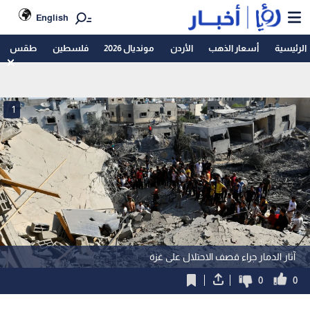
English
الرئيسية
أسعار الذهب
الأردن
مونديال 2026
فلسطين
طقس
1
آثار الدمار جراء قصف الاحتلال على غزة
0
0