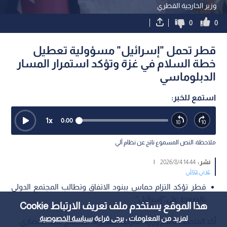
وزير الخارجية القطري
0
0
قطر تحمل "إسرائيل" مسؤولية تعطيل
خطة السلام في غزة وتؤكد استمرار المسار
الدبلوماسي
استمع للخبر:
1
x
0:00
ملاحظة: النص المسموع ناتج عن نظام آلي
نشر :
14:44 2026/8/4
|
عربي دولي
قطر تؤكد التزام حماس ببنود الاتفاق وتطالب المجتمع الدولي
بالضغط على "إسرائيل".
هذا الموقع يستخدم ملف تعريف الارتباط Cookie
لمزيد من المعلومات ، يرجى قراءة
سياسة الخصوصية
أكد المتحدث باسم وزارة الخارجية القطرية، المجتمع ماجد الأنصاري،