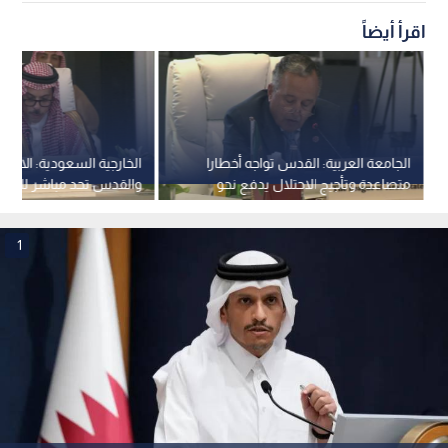
اقرأ أيضاً
الجامعة العربية: القدس تواجه أخطارا
الخارجية السعودية: الانته
متصاعدة وتأجيج الاحتلال يدفع نحو
والقدس تحد مباشر للسلا
صراع ديني
التاريخي
1