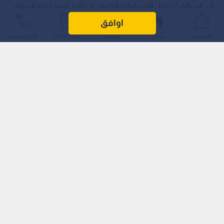
أن "إسرائيل" تتحمل المسؤولية الكاملة عن تأخير تنفيذ خطة السلام
لإنهاء الحرب في قطاع غزة، عقب إعلان الرئيس الأمريكي دونالد
اوافق
ترمب التوصل إلى اتفاق بشأن نزع سلاح حركة حماس، وهو ما أكدته
الرئيسية
عواجل
المباشر
أحدث الأخبار
الأكثر شيوعًا
الحركة.
وأوضح الأنصاري في صريح المؤتمر الصحفي أن للمجتمع الدولي رؤية
واضحة حول الطرف الذي يعطل تنفيذ الاتفاق، مشيرا إلى أن تكثيف
الضربات الإسرائيلية في الأيام الماضية يشكل محاولة صريحة