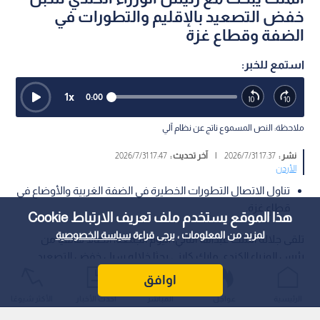
خفض التصعيد بالإقليم والتطورات في
الضفة وقطاع غزة
استمع للخبر:
1
x
0:00
ملاحظة: النص المسموع ناتج عن نظام آلي
نشر :
17:37 2026/7/31
|
آخر تحديث :
17:47 2026/7/31
الأردن
تناول الاتصال التطورات الخطيرة في الضفة الغربية والأوضاع في
قطاع غزة.
هذا الموقع يستخدم ملف تعريف الارتباط Cookie
لمزيد من المعلومات ، يرجى قراءة
سياسة الخصوصية
تلقى جلالة الملك عبدﷲ الثاني، اليوم الجمعة، اتصالا هاتفيا من
رئيس الوزراء الكندي مارك كارني بحثا خلاله سبل خفض التصعيد
الدائر في الإقليم.
اوافق
الرئيسية
عواجل
المباشر
أحدث الأخبار
الأكثر شيوعًا