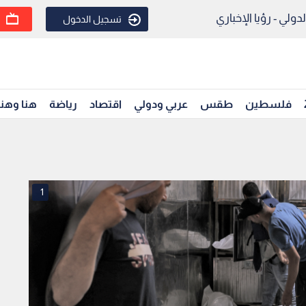
ولي - رؤيا الإخباري
تسجيل الدخول
فلسطين
طقس
عربي ودولي
اقتصاد
رياضة
هنا وهن
1