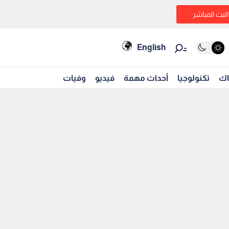
البث المباشر
English
اك
تكنولوجيا
أحداث مهمة
فيديو
وفيات