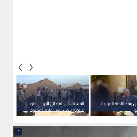
 وفد اللجنة الوزارية
المستشفى الميداني الأردني جنوب
الملك 
و
غزة/10 ينظم يوما إعلاميا مفتوحا
العاهل
1