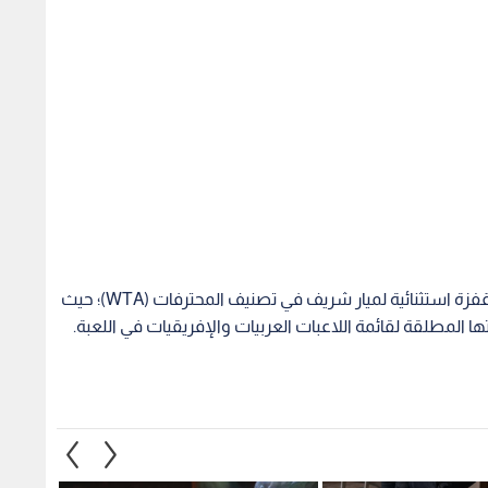
أثمر الاستقرار الفني والسلسلة الإيجابية الأخيرة عن قفزة استثنائية لميار شريف في تصنيف المحترفات (WTA)؛ حيث