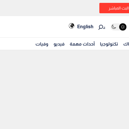
البث المباشر
English
اك
تكنولوجيا
أحداث مهمة
فيديو
وفيات