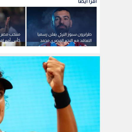
اقرأ أيضاً
ان".. أول
طرابزون سبور التركي يعلن رسميا
منتخب مصر ي
محمد صلاح
التعاقد مع النجم المصري محمد
كأس أمم إفريقيا
صلاح