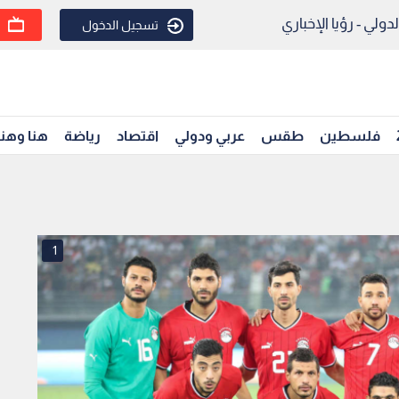
ولي - رؤيا الإخباري
تسجيل الدخول
فلسطين
طقس
عربي ودولي
اقتصاد
رياضة
هنا وهن
1