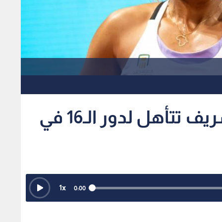
تنس : المصرية ميار شريف تتأهل لدور الـ16 في
1
x
0:00