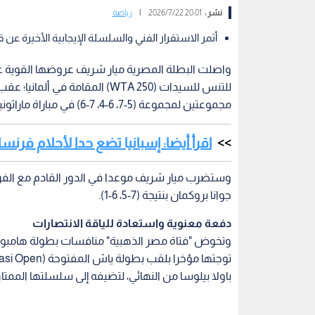
نشر :
20:01 2026/7/22
|
رياضة
أثمر الاستقرار الفني والسلسلة الإيجابية الأخيرة ع
للتنس للسيدات (WTA 250) المقام
مجموعتين لمجموعة (5-7، 6-4، 7-6) في مباراة ماراثونية شهدت تقلبات مثيرة في دور الـ32.
اقرأ أيضا: إسبانيا تضع حدا لأحلام فرنسا وتتأهل إ
وستضرب ميار شريف موعدا في الدور القادم مع الفرنسي
جوانا بروكمان بنتيجة (7-5، 6-1).
دفعة معنوية واستعادة للياقة الانتصارات
وتخوض "فتاة مصر الذهبية" منافسات بطولة هامبورغ بم
باولا بيلوسا من النهائي، لتضيفه إلى سلسلتها الممت