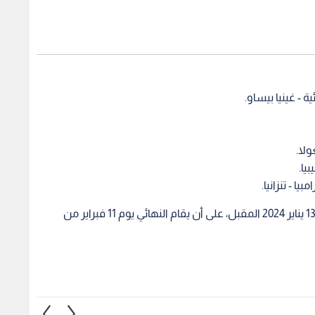
ة - غينيا بيساو.
ولا.
يا.
ا - تنزانيا.
وستنطلق بطولة أمم إفريقيا في كوت ديفوار، بتاريخ 13 يناير 2024 المقبل، على أن يقام النهائي يوم 11 فبراير من