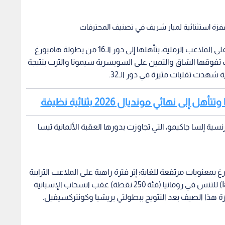
ن قفزة استثنائية لميار شريف في تصنيف المحترفات
واصلت البطلة المصرية ميار شريف عروضها القوية على الملاعب الرملية، بتأهلها إلى دور الـ16 من بطولة هامبورغ
ة في ألمانيا؛ عقب تفوقها الشاق والثمين على السويسرية سيمونا والترت بنتيجة
لى نهائي مونديال 2026 بثنائية نظيفة
ة إلسا جاكيمو، التي تجاوزت بدورها العقبة الألمانية تيسا
عنويات مرتفعة للغاية؛ إثر فترة زاهية على الملاعب الترابية
توجتها مؤخرا بلقب بطولة ياش المفتوحة (Iasi Open) للتنس في رومانيا (فئة 250 نقطة) عقب انسحاب الإسبانية
ازة هذا الصيف بعد التتويج ببطولتي بريشيا وكونتركسيفيل.