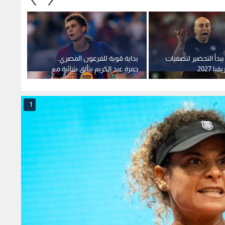
بدأ التحضير لتصفيات
بداية قوية للفرعون المصري..
رئيس ا
 2027
حمزة عبد الكريم يتألق بثنائية مع
يتعرض
برشلونة أمام برمنغهام سيتي
رفعه ا
مونديال 
1