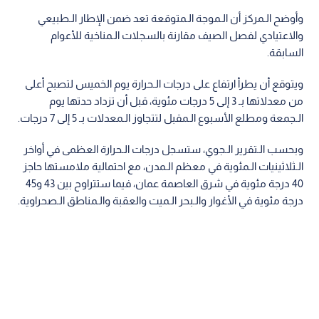
وأوضح الـمركز أن الـموجة الـمتوقعة تعد ضمن الإطار الـطبيعي
والاعتيادي لفصل الصيف مقارنة بالسجلات الـمناخية للأعوام
السابقة.
ويتوقع أن يطرأ ارتفاع على درجات الـحرارة يوم الخميس لتصبح أعلى
من معدلاتها بـ 3 إلى 5 درجات مئوية، قبل أن تزداد حدتها يوم
الـجمعة ومطلع الأسبوع الـمقبل لتتجاوز الـمعدلات بـ 5 إلى 7 درجات.
وبحسب الـتقرير الـجوي، ستسجل درجات الـحرارة العظمى في أواخر
الـثلاثينيات الـمئوية في معظم الـمدن، مع احتمالية ملامستها حاجز
40 درجة مئوية في شرق العاصمة عمان، فيما ستتراوح بين 43 و45
درجة مئوية في الأغوار والـبحر الـميت والعقبة والـمناطق الـصحراوية.