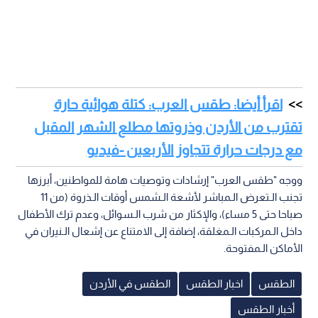
اقرأ أيضا: طقس العرب: كتلة هوائية حارة
تقترب من الأردن وذروتها مطلع الشهر المقبل
مع درجات حرارة تتجاوز الأربعين -فيديو
ووجه "طقس العرب" إرشادات وتوصيات هامة للمواطنين، أبرزها
تجنب الـتعرض الـمباشر لأشعة الـشمس أوقات الـذروة (من 11
صباحا حتى 5 مساء)، والإكثار من شرب الـسوائل، وعدم ترك الأطفال
داخل الـمركبات الـمغلقة، إضافة إلى الامتناع عن إشعال الـنيران في
الأماكن الـمفتوحة.
الطقس
اخبار الطقس
الطقس في الأردن
أخبار الطقس