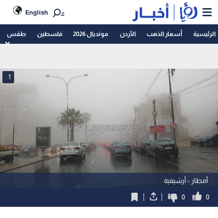
English
الرئيسية
أسعار الذهب
الأردن
مونديال 2026
فلسطين
طقس
1
أمطار - أرشيفية
0
0