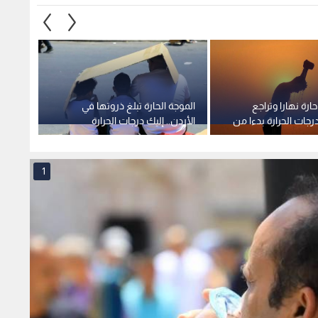
ارة نهارا وتراجع
الموجة الحارة تبلغ ذروتها في
استمرار
جات الحرارة بدءا من
الأردن.. إليك درجات الحرارة
للأيام
المتوقعة وموعد انحسارها
انحسار
1