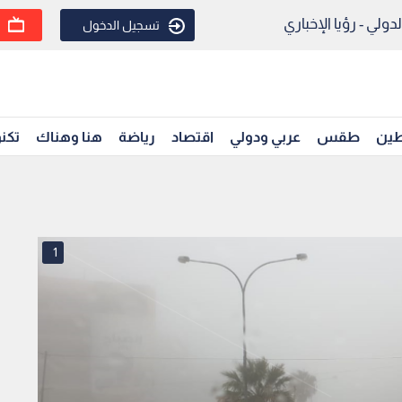
ولي - رؤيا الإخباري
تسجيل الدخول
ين
طقس
عربي ودولي
اقتصاد
رياضة
هنا وهناك
تكنو
1