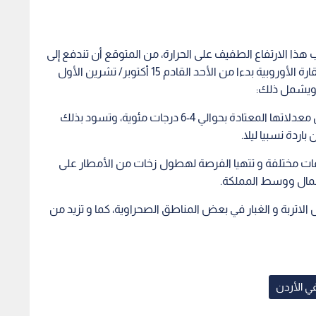
ا الارتفاع الطفيف على الحرارة، من المتوقع أن تندفع إلى
المنطقة كتلة هوائية باردة نسبيا قادمة من شرقي القارة الأوروبية بدءا من الأحد القادم 15 أكتوبر/ تشرين الأول
ويشمل ذلك:
- انخفاض ملموس على درجات الحرارة لتصبح أقل من معدلاتها المعتادة بحوالي 4-6 درجات مئوية، وتسود بذلك
اردة نسبيا ليلا.
فاعات مختلفة و تتهيا الفرصة لهطول زخات من الأمطار على
شمال ووسط المملكة.
 الاتربة و الغبار في بعض المناطق الصحراوية، كما و تزيد من
في الأردن