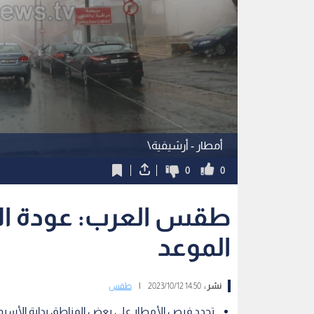
أمطار - أرشيفية\
0
0
طقس العرب: عودة الأم
الموعد
نشر :
14:50 2023/10/12
|
طقس
تجدد فرص الأمطار على بعض المناطق بداية الأسبوع