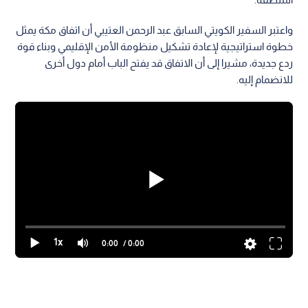
وضمن محور التطورات الإقليمية في برنامج نبض البلد، استضاف
البرنامج السفير الكويتي السابق عبد الرحمن العتيبي، وأستاذ العلوم
السياسية في جامعة الخليل الدكتور عماد البشتاوي، لبحث مستقبل
الأمن الإقليمي وانعكاسات التحولات الأخيرة على علاقات دول
المنطقة.
واعتبر السفير الكويتي السابق عبد الرحمن العتيبي أن اتفاق مكة يمثل
خطوة استراتيجية لإعادة تشكيل منظومة الأمن الإقليمي وبناء قوة
ردع جديدة، مشيرا إلى أن الاتفاق قد يفتح الباب أمام دول أخرى
للانضمام إليه.