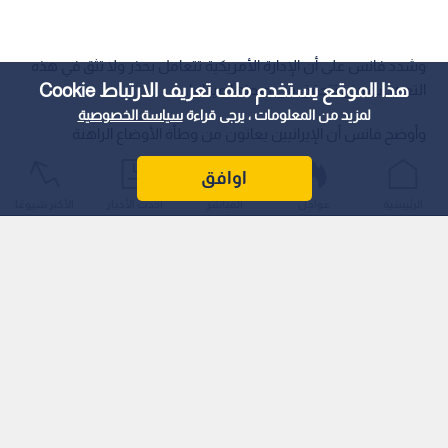
عربي دولي
أكد نائب الرئيس الأميركي جي دي فانس، في تصريحات لقناة "فوكس
نيوز"، أن إيران أبلغت واشنطن بالتزامها بالسمات العامة لتدفق
النفط بأقصى طاقة عبر مضيق هرمز، مع عدم فرض أي رسوم عبور.
هذا الموقع يستخدم ملف تعريف الارتباط Cookie
لمزيد من المعلومات ، يرجى قراءة
سياسة الخصوصية
اوافق
الرئيسية
عواجل
المباشر
أحدث الأخبار
الأكثر شيوعًا
وشدد فانس على أن الإدارة الأمريكية تتعامل بحذر ولا تثق في هذه
التعهدات حتى تتحقق من صحتها ميدانيا.