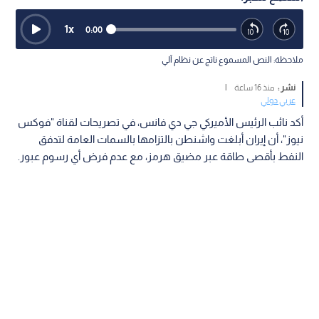
جي دي فانس، نائب الرئيس الأمريكي
0
0
فانس: إيران تبدي استعدادها لتسهيل
الملاحة في هرمز.. وواشنطن تشترط
التثبت الميداني
استمع للخبر:
1
x
0:00
ملاحظة: النص المسموع ناتج عن نظام آلي
نشر :
منذ 16 ساعة
|