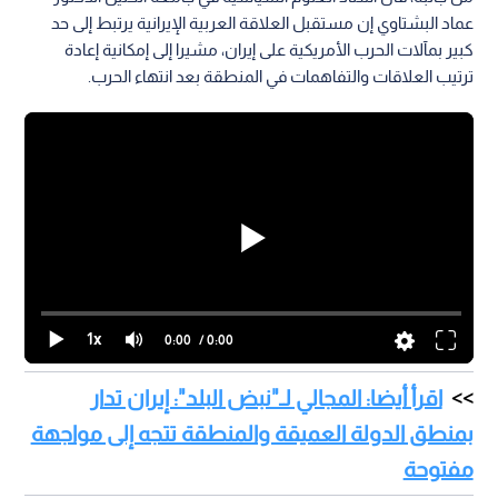
وفيما يتعلق بالعلاقة مع إيران، أكد العتيبي أن طهران تمثل جزءا من
جغرافية المنطقة وتاريخها، مشددا على أن أي عودة للعلاقات
الطبيعية تتطلب بناء الثقة من خلال سياسة حسن الجوار، وعدم
التدخل في الشؤون الداخلية للدول، ووقف دعم الميليشيات والأذرع
المسلحة.
وأشار إلى أن إيران، وفق تقييمه، تؤثر في أمن عدد من دول المنطقة
عبر دعم جماعات مسلحة في البحر الأحمر ولبنان والعراق، معتبرا أن
تغيير هذا النهج سيكون أساسا لاستعادة العلاقات الطبيعية مع
دول الإقليم.
من جانبه، قال أستاذ العلوم السياسية في جامعة الخليل الدكتور
عماد البشتاوي إن مستقبل العلاقة العربية الإيرانية يرتبط إلى حد
كبير بمآلات الحرب الأمريكية على إيران، مشيرا إلى إمكانية إعادة
ترتيب العلاقات والتفاهمات في المنطقة بعد انتهاء الحرب.