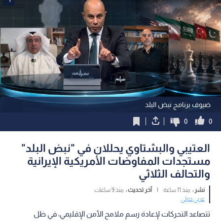
ضيوف برنامج نبض البلد
0
0
العتيبي والبشتاوي يحللان في "نبض البلد"
مستجدات المفاوضات الأمريكية الإيرانية
والتحالف الثلاثي
نشر :
منذ 11 ساعة
|
آخر تحديث :
منذ 9 ساعات
عربي دولي
تتصاعد التحركات لإعادة رسم ملامح الأمن الإقليمي، في ظل