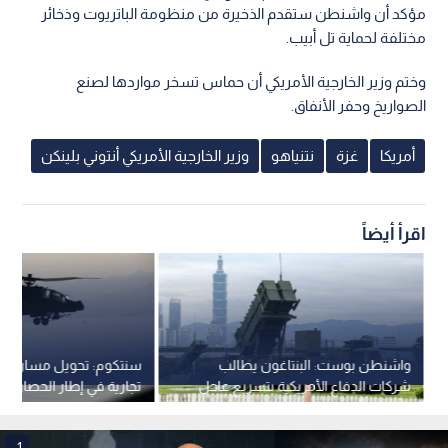
مؤكد أن واشنطن ستقدم الذخيرة من منظومة الباتريوت وذخائر
مختلفة لحماية تل أبيب.
وختم وزير الخارجية الأمريكي أن حماس تسخر مواردها لصنع
الصواريخ وحفر الأنفاق.
أمريكا
غزة
نتنياهو
وزير الخارجية الأمريكي أنتوني بلينكن
اقرأ أيضاً
واشنطن بوست: البنتاغون يطالب
سن
شركات الدفاع الأمريكية بتسريع عاجل
تجارية في إطار الحصار الأ
لإنتاج الأسلحة والذخائر
المفروض على إيران
1