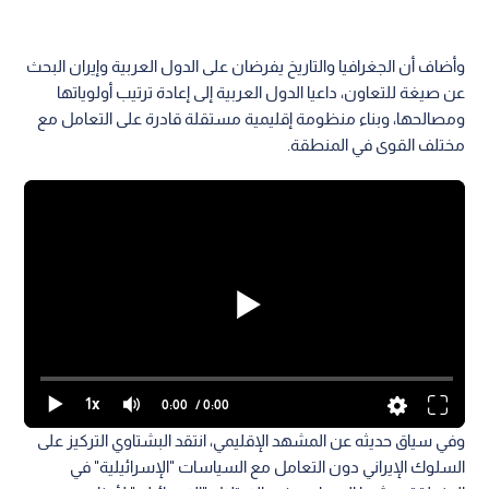
1x
0:00
/ 0:00
اقرأ أيضا: المجالي لـ"نبض البلد": إيران تدار
بمنطق الدولة العميقة والمنطقة تتجه إلى مواجهة
مفتوحة
وأضاف أن الجغرافيا والتاريخ يفرضان على الدول العربية وإيران البحث
عن صيغة للتعاون، داعيا الدول العربية إلى إعادة ترتيب أولوياتها
ومصالحها، وبناء منظومة إقليمية مستقلة قادرة على التعامل مع