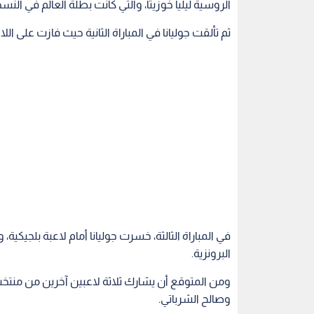
في المباراة الثالثة، خسرت جوليانا أمام لاعبة بلجيكية،
البرونزية.
ومن المتوقع أن يشارك ثلاثة لاعبين آخرين من منتخ
وصالح الشرباتي.
ويطمح المنتخب الوطني إلى تحقيق مزيد من النجاحات 
الألعاب الأولمبية في باريس، حيث يشارك في البطولة 7 لاعبين من الأرد
الأردن
التايكواندو
منتخب التايكواندو
جوليانا 
اقرأ أيضاً