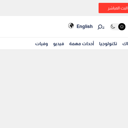
البث المباشر
English
اك
تكنولوجيا
أحداث مهمة
فيديو
وفيات