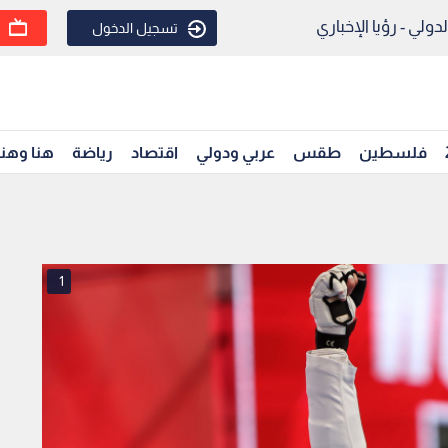
ولي - رؤيا الإخباري
تسجيل الدخول
فلسطين
طقس
عربي ودولي
اقتصاد
رياضة
هنا وهن
1