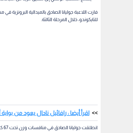
فازت اللاعبة جوليانا الصادق بالميدالية البرونزية في
للتايكوندو، خلال المرحلة الثالثة.
اقرأ أيضا : رافائيل نادال يعود من بوابة أس
انطل
الروسية ليليا خوزيتا، والتي كانت بطلة العالم في الن
ثم تألقت جوليانا في المباراة الثانية حيث فازت على اللاعبة