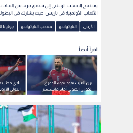
ادو الزاكي
يزن العرب يقود نجوم الدوري
نادي قطر يع
امى
الكوري الجنوبي أمام مانشستر
الدولي الأردن
سيتي