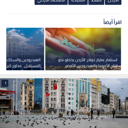
اقرأ أيضاً
استثمار بمليار دولار: الأردن يخطو نحو
الهيدروجين والسكك الحد
إنتاج الأمونيا والهيدروجين الأخضر
المستقبل.. محاور كبرى في
بحلول 2030
الطاقة 2030
1