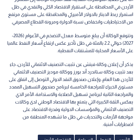
الأردن في المحافظة على استقرار الاقتصاد الكلي والنقدي في ظل
استمرار ربط الدينار بالدولار الأميركي والمحافظة على مستوى مرتفع
من الاحتياطيات وانخفاض نسبة الدولرة ومرونة القطاع المصرفي.
وتتوقع الوكالة أن يبلغ متوسط معدل التضخم في الأعوام (2026-
2027) حوالي 2.2 بالمئة في ظل تأخير عكس ارتفاع أسعار النفط عالميا
على الأسعار المحلية للمشتقات النفطية.
يذكر أن إعلان وكالة فيتش عن تثبيت التصنيف الائتماني للأردن، جاء
بعد تثبيت وكالة ستاندرد أند بورز ووكالة موديز التصنيف الائتماني
للأردن هذا العام، وإعلان صندوق النقد الدولي التوصل إلى اتفاق على
مستوى الخبراء للمراجعة الخامسة لبرنامج صندوق التسهيل الممدد
والمراجعة الثانية لبرنامج تسهيل الصلابة والاستدامة، الأمر الذي
يعكس الثقة الكبيرة التي يتمتع بها الاقتصاد الوطني لدى وكالات
التصنيف الائتماني والمؤسسات الدولية وقدرة الاقتصاد على
مواجهة الأزمات والتحديات في ظل ما تشهده المنطقة من
اضطرابات أمنية.
الأردن
النفط
السياحة
الاقتصاد الأردني