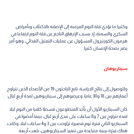
وكثيرا ما تؤدي قلة النوم المزمنة إلى الإصابة بالاكتئاب وبأمراض
السكري والسمنة، إذ يسبب الإرهاق الناجم عن قلة النوم ارتفاعا في
هرمون الكورتيزول المسؤول عن عمليات التمثيل الغذائي، وهو أمر
يضر بصحة الإنسان كثيرا.
سيناريوهان
وللوصول إلى نتائج الدراسة، تابع الباحثون 19 من الأصحاء الذين تتراوح
أعمارهم بين 18 و30 عاما، وعرضوهم إلى سيناريوهين لمدة أربع ليال.
كان السيناريو الأول أن يأخذ المتطوعون قسطا كافيا من النوم ليلا
لمدة تتراوح بين 7 و8 ساعات على مدى أربع ليال، بينما أمضوا في
السيناريو الثاني فترة نوم قصيرة تراوحت بين 3 و4 ساعات ليلا، وكانت
هناك فترة بينية متباعدة بين تنفيذ السيناريوهين، بلغت أربعة