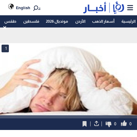
English
الرئيسية
أسعار الذهب
الأردن
مونديال 2026
فلسطين
طقس
1
0
0