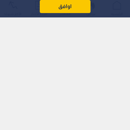
متعددة، ورواجا واسعا لتشخيص أعراض الإرهاق والتعب على أنها
اوافق
نقص في هذا العنصر.
الرئيسية
عواجل
المباشر
أحدث الأخبار
الأكثر شيوعًا