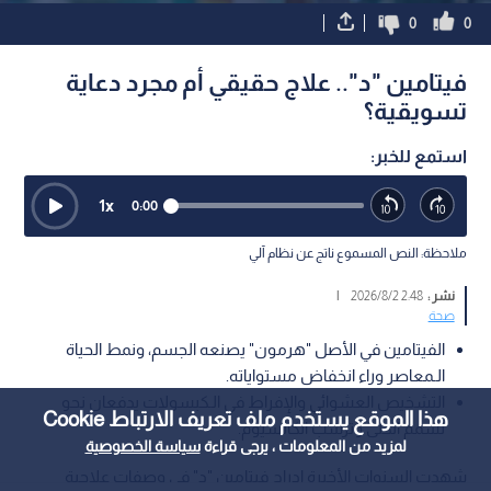
0
0
فيتامين "د".. علاج حقيقي أم مجرد دعاية
تسويقية؟
استمع للخبر:
1
x
0:00
ملاحظة: النص المسموع ناتج عن نظام آلي
نشر :
2:48 2026/8/2
|
صحة
الفيتامين في الأصل "هرمون" يصنعه الجسم، ونمط الحياة
الـمعاصر وراء انخفاض مستواياته.
التشخيص العشوائي والإفراط في الـكبسولات يدفعان نحو
هذا الموقع يستخدم ملف تعريف الارتباط Cookie
تسمم الكلى وترسب الكالسيوم.
لمزيد من المعلومات ، يرجى قراءة
سياسة الخصوصية
شهدت السنوات الأخيرة إدراج فيتامين "د" في وصفات علاجية