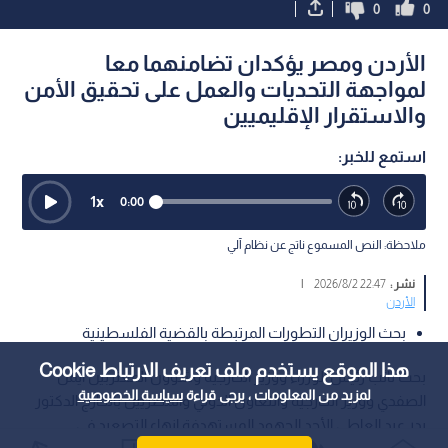
0
0
الأردن ومصر يؤكدان تضامنهما معا
لمواجهة التحديات والعمل على تحقيق الأمن
والاستقرار الإقليميين
استمع للخبر:
1
x
0:00
ملاحظة: النص المسموع ناتج عن نظام آلي
نشر :
22:47 2026/8/2
|
الأردن
بحث الوزيران التطورات المرتبطة بالقضية الفلسطينية
هذا الموقع يستخدم ملف تعريف الارتباط Cookie
بحث نائب رئيس الوزراء ووزير الخارجية وشؤون المغتربين أيمن
لمزيد من المعلومات ، يرجى قراءة
سياسة الخصوصية
الصفدي ووزير الخارجية والتعاون الدولي والمصريين بالخارج الدكتور
بدر عبد العاطي الأحد الجهود المستهدفة إنهاء التصعيد في