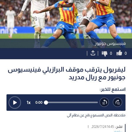
فينيسيوس جونيور
0
0
ليفربول يترقب موقف البرازيلي فينيسيوس
جونيور مع ريال مدريد
استمع للخبر:
1
x
0:00
ملاحظة: النص المسموع ناتج عن نظام آلي
نشر :
14:45 2026/7/24
|
رياضة