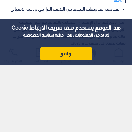
بعد تعثر مفاوضات التجديد بين اللاعب البرازيلي وناديه الإسباني
أبدى نادي ليفربول الإنجليزي اهتمامه بالتعاقد مع نجم المنتخب
هذا الموقع يستخدم ملف تعريف الارتباط Cookie
البرازيلي ونادي ريال مدريد الإسباني، فينيسيوس جونيور، في ظل
لمزيد من المعلومات ، يرجى قراءة
سياسة الخصوصية
حالة عدم اليقين التي تحيط بمستقبله مع النادي الملكي مع اقتراب
نهاية عقده في صيف عام 2027.
اوافق
الرئيسية
عواجل
المباشر
أحدث الأخبار
الأكثر شيوعًا