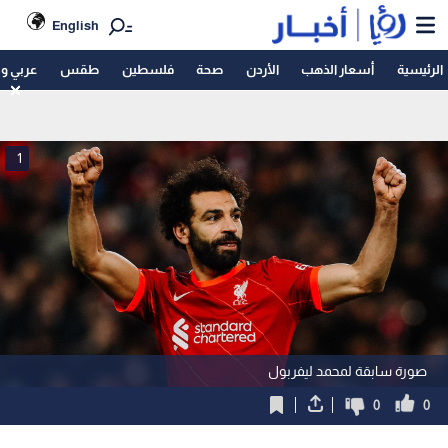
English
الرئيسية
أسعار الذهب
الأردن
صحة
فلسطين
طقس
عربي و
1
صورة سابقة لمحمد ليفربول
0
0