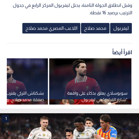
وقبل انطلاق الجولة الثامنة، يحتل ليفربول المركز الرابع في جدول
الترتيب برصيد 16 نقطة.
ليفربول
محمد صلاح
اللاعب المصري محمد صلاح
اقرأ أيضاً
سوبوسلاي يعلق بذكاء على واقعة
بشكتاش التركي يقترب م
"شارة القيادة" في ليفربول
صفقة محمد صلاح.. ومفا
حاسمة حول المزايا التجارية
1