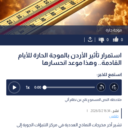
موجة حارة
0
0
استمرار تأثير الأردن بالموجة الحارة للأيام
القادمة.. وهذا موعد انحسارها
استمع للخبر:
1
x
0:00
ملاحظة: النص المسموع ناتج عن نظام آلي
نشر :
16:34 2026/8/2
|
طقس
تشير آخر مخرجات النماذج العددية في مركز التنبؤات الجوية إلى