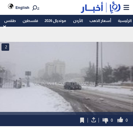
English
الرئيسية
أسعار الذهب
الأردن
مونديال 2026
فلسطين
طقس
2
0
0