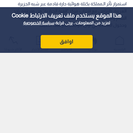
استمرار تأثر الـمملكة بكتلة هوائية حارة قادمة عبر شبه الجزيرة
العربية، بالتزامن مع اقتراب مركز "القبة الحرارية" من منطقة بلاد
هذا الموقع يستخدم ملف تعريف الارتباط Cookie
الشام والأردن، ما يؤدي إلى ارتفاع ملموس على درجات الحرارة
لمزيد من المعلومات ، يرجى قراءة
سياسة الخصوصية
ودخول المملكة في أولى موجات الحر لهذا الصيف.
اوافق
الرئيسية
عواجل
المباشر
أحدث الأخبار
الأكثر شيوعًا