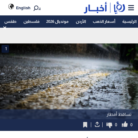
English
الرئيسية
أسعار الذهب
الأردن
مونديال 2026
فلسطين
طقس
1
تساقط أمطار
0
0