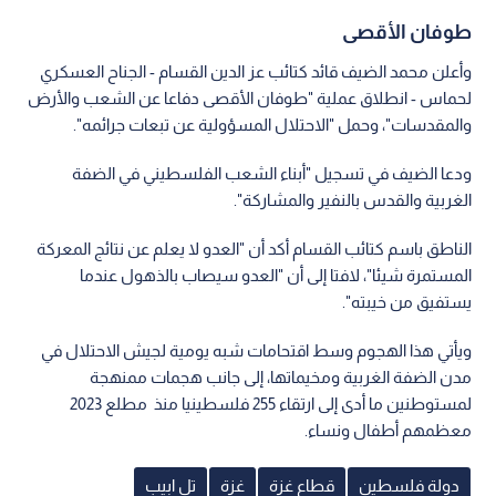
طوفان الأقصى
وأعلن محمد الضيف قائد كتائب عز الدين القسام - الجناح العسكري
لحماس - انطلاق عملية "طوفان الأقصى دفاعا عن الشعب والأرض
والمقدسات"، وحمل "الاحتلال المسؤولية عن تبعات جرائمه".
ودعا الضيف في تسجيل "أبناء الشعب الفلسطيني في الضفة
الغربية والقدس بالنفير والمشاركة".
الناطق باسم كتائب القسام أكد أن "العدو لا يعلم عن نتائج المعركة
المستمرة شيئا"، لافتا إلى أن "العدو سيصاب بالذهول عندما
يستفيق من خيبته".
ويأتي هذا الهجوم وسط اقتحامات شبه يومية لجيش الاحتلال في
مدن الضفة الغربية ومخيماتها، إلى جانب هجمات ممنهجة
لمستوطنين ما أدى إلى ارتقاء 255 فلسطينيا منذ مطلع 2023
معظمهم أطفال ونساء.
دولة فلسطين
قطاع غزة
غزة
تل ابيب