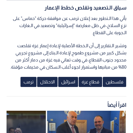
سياق الـتصعيد وتقلص خطط الإعمار
يأتي هذا الـتطور بعد إعلان ترمب عن موافقة حركة "حماس" على
نزع السلاح، في ظل معارضة "إسرائيلية" وتصعيد في الـغارات
الـجوية على القطاع.
وتشير الـتقارير إلى أن الـخطة الأصلية لإعادة إعمار غزة تقلصت
بشكل كبير من مشروع طموح لإعادة الـبناء إلى مشروع تجريبي
محدود جنوب القطاع، في وقت تعاني فيه غزة من دمار أكثر من
80% من مبانيها واستمرار لجوء أغلب الـسكان في مخيمات مؤقتة.
فلسطين
قطاع غزة
اسرائيل
الاحتلال
ترمب
اقرأ أيضاً