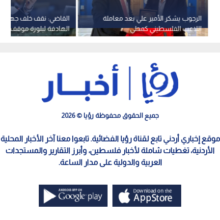
الرجوب يشكر الأمير علي بعد معاملة
القاضي: نقف خلف جهود ا
اللاعب الفلسطيني كمحلي
الهادفة لبلورة موقف عرب
يوقف انتهاكات الاحتلال
جميع الحقوق محفوظة رؤيا © 2026
موقع إخباري أردني تابع لقناة رؤيا الفضائية. تابعوا معنا آخر الأخبار المحلية
الأردنية، تغطيات شاملة لأخبار فلسطين، وأبرز التقارير والمستجدات
العربية والدولية على مدار الساعة.