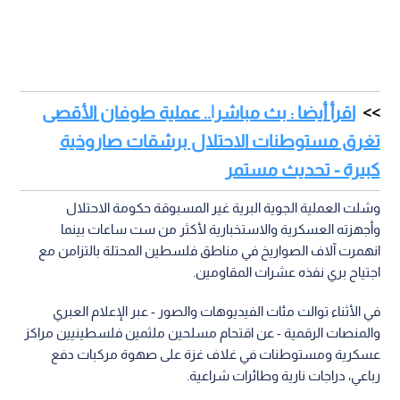
اقرأ أيضا : بث مباشر|.. عملية طوفان الأقصى
تغرق مستوطنات الاحتلال برشقات صاروخية
كبيرة - تحديث مستمر
وشلت العملية الجوية البرية غير المسبوقة حكومة الاحتلال
وأجهزته العسكرية والاستخبارية لأكثر من ست ساعات بينما
انهمرت آلاف الصواريخ في مناطق فلسطين المحتلة بالتزامن مع
اجتياح بري نفذه عشرات المقاومين.
في الأثناء توالت مئات الفيديوهات والصور - عبر الإعلام العبري
والمنصات الرقمية - عن اقتحام مسلحين ملثمين فلسطينيين مراكز
عسكرية ومستوطنات في غلاف غزة على صهوة مركبات دفع
رباعي، دراجات نارية وطائرات شراعية.