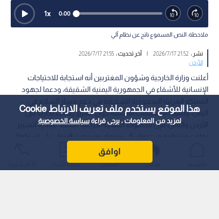
1
x
0:00
ملاحظة: النص المسموع ناتج عن نظام آلي
نشر :
21:52 2026/7/17
|
آخر تحديث :
21:55 2026/7/17
الأردن
أعلنت وزارة الخارجية وشؤون المغتربين أنه استجابة للاحتياجات
الإنسانية للأشقاء في الجمهورية اليمنية الشقيقة، ودعما لجهود
المملكة العربية السعودية الشقيقة في دعم مسار السلام في
هذا الموقع يستخدم ملف تعريف الارتباط Cookie
اليمن، وتنفيذا للتفاهمات السابقة حول تسيير رحلات تجارية بين
لمزيد من المعلومات ، يرجى قراءة
سياسة الخصوصية
الأردن واليمن، فإن الخطوط الملكية الأردنية ستنفذ مبادرة لتسيير
رحلات منتظمة من عمان إلى صنعاء، وسيجري العمل على استكمال
الإجراءات الفنية واللوجستية لذلك.
اوافق
الرئيسية
عواجل
المباشر
أحدث الأخبار
الأكثر شيوعًا