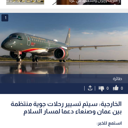
أمريكا وإيران والتصعيد في غزة
حظر استيراد وشراء منتجا
والقدس
المستوطنات الإسرائيلية
1
طائرة
0
0
الخارجية: سيتم تسيير رحلات جوية منتظمة
بين عمان وصنعاء دعما لمسار السلام
استمع للخبر: