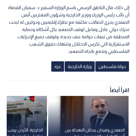
إلى ذلك، قال الناطق الرسمي باسم الوزارة السفير د. سفيان القضاة
أن نائب رئيس الوزراء ووزير الخارجية وشؤون المغتربين أيمن
الصفدي يجري اتصالات مكثفة مع نظراء إقليميين ودوليين له لبحث
تحرك دولي عاجل وفاعل لوقف التصعيد بكل أشكاله وحماية
المنطقة من تبعات دوامة عنف جديدة، ولوقف جميع الإجراءات
الاستفزازية التي تكرس الاحتلال وتنتهك حقوق الشعب
الفلسطيني وتدفع باتجاه التصعيد.
دولة فلسطين
وزارة الخارجية
غزة
اقرأ أيضاً
الصفدي وفيدان يبحثان التهدئة بين
الخارجية: الأردن يرحب بقرا