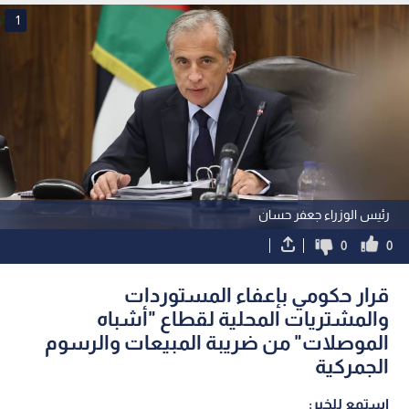
-فيديو
1
رئيس الوزراء جعفر حسان
0
0
قرار حكومي بإعفاء المستوردات
والمشتريات المحلية لقطاع "أشباه
الموصلات" من ضريبة المبيعات والرسوم
الجمركية
استمع للخبر: