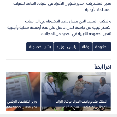
مدير المشتريات ، مدير شؤون الأفراد في القيادة العامة للقوات
المسلحة الأردنية .
والدكتور البخيت الذي يحمل درجة الدكتوراة في الدراسات
الاستراتيجية من جامعة لندن حاصل على عدة أوسمة محلية وأجنبية
تقديرا لجهوده الكبيرة في العديد من المجالات.
الحكومة
وفاة
رئيس الوزراء
بشر الخصاونة
اقرأ أيضاً
الملك يقدم واجب العزاء بوفاة الرائد
وزير الاقتصاد الرقمي لـ"نب
المظلي المتقاعد سميح جنكات
بدء تفعيل خدمة تجديد رخ
عبر تطبيق "سند" إلكترونيا ا