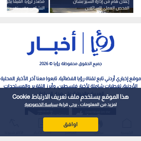
إعلان هام من إدارة السير بشأن
مصدر لرؤيا: الفيفا يحول
الفحص العملي للسائقين
النشامى عقب تغريدة الأم
جميع الحقوق محفوظة رؤيا © 2026
موقع إخباري أردني تابع لقناة رؤيا الفضائية. تابعوا معنا آخر الأخبار المحلية
الأردنية، تغطيات شاملة لأخبار فلسطين، وأبرز التقارير والمستجدات
العربية والدولية على مدار الساعة.
هذا الموقع يستخدم ملف تعريف الارتباط Cookie
لمزيد من المعلومات ، يرجى قراءة
سياسة الخصوصية
اوافق
الرئيسية
عواجل
المباشر
أحدث الأخبار
الأكثر شيوعًا