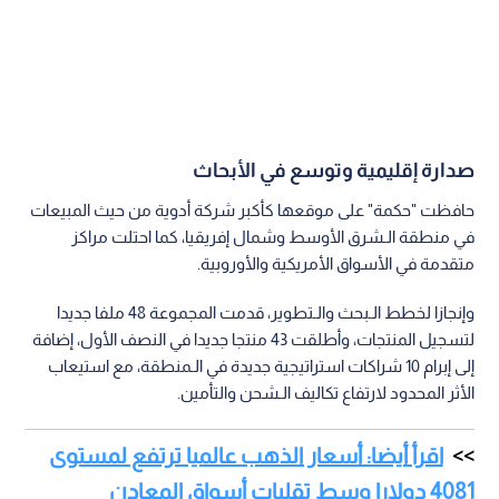
صدارة إقليمية وتوسع في الأبحاث
حافظت "حكمة" على موقعها كأكبر شركة أدوية من حيث المبيعات
في منطقة الـشرق الأوسط وشمال إفريقيا، كما احتلت مراكز
متقدمة في الأسواق الأمريكية والأوروبية.
وإنجازا لخطط الـبحث والـتطوير، قدمت المجموعة 48 ملفا جديدا
لتسجيل المنتجات، وأطلقت 43 منتجا جديدا في النصف الأول، إضافة
إلى إبرام 10 شراكات استراتيجية جديدة في الـمنطقة، مع استيعاب
الأثر المحدود لارتفاع تكاليف الـشحن والتأمين.
اقرأ أيضا: أسعار الذهب عالميا ترتفع لمستوى
4081 دولارا وسط تقلبات أسواق المعادن