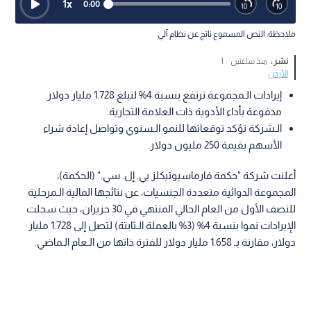
1
x
0:00
ملاحظة: النص المسموع ناتج عن نظام آلي
نشر :
منذ ساعتين
|
الأردن
إيرادات الـمجموعة ترتفع بنسبة 4% لتبلغ 1.728 مليار دولار
مدفوعة بأداء الأدوية ذات العلامة التجارية.
الـشركة تؤكد توقعاتها للنمو الـسنوي وتواصل إعادة شراء
الأسهم بقيمة 250 مليون دولار.
أعلنت شركة "حكمة فارماسيوتيكلز بي. إل. سي." (الحكمة)،
المجموعة الدوائية متعددة الجنسيات، عن نتائجها المالية الـمرحلية
للنصف الأول من العام الحالي المنتهي في 30 حزيران، حيث سجلت
الإيرادات نموا بنسبة 4% (3% بالعملة الـثابتة) لتصل إلى 1.728 مليار
دولار، مقارنة بـ 1.658 مليار دولار للفترة ذاتها من الـعام الـماضي.