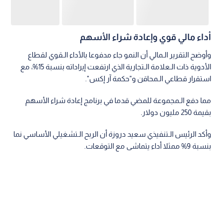
أداء مالي قوي وإعادة شراء الأسهم
وأوضح التقرير الـمالي أن النمو جاء مدفوعا بالأداء الـقوي لقطاع
الأدوية ذات الـعلامة الـتجارية الذي ارتفعت إيراداته بنسبة 15%، مع
استقرار قطاعي الـمحاقن و"حكمة آر إكس".
مما دفع الـمجموعة للمضي قدما في برنامج إعادة شراء الأسهم
بقيمة 250 مليون دولار.
وأكد الرئيس الـتنفيذي سعيد دروزة أن الربح الـتشغيلي الأساسي نما
بنسبة 9% ممثلا أداء يتماشى مع التوقعات.