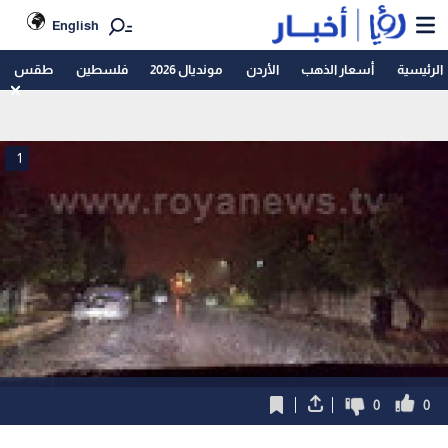
English
الرئيسية
أسعار الذهب
الأردن
مونديال 2026
فلسطين
طقس
1
0
0