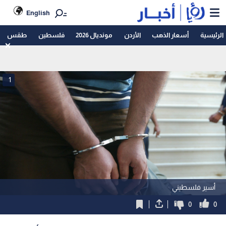
English
الرئيسية
أسعار الذهب
الأردن
مونديال 2026
فلسطين
طقس
1
أسير فلسطيني
0
0