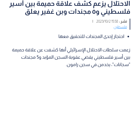
الاحتلال يزعم كشف علاقة حميمة بين أسير
فلسطيني و٥ مجندات وبن غفير يعلق
نشر :
15:58 2023/10/2
|
فلسطين
احتجاز إحدى المجندات للتحقيق معها
زعمت سلطات الاحتلال الإسرائيلي أنها كشفت عن علاقة حميمة
بين أسير فلسطيني يقضي عقوبة السجن المؤبد و5 مجندات
"سجانات"، يخدمن في سجن رامون.