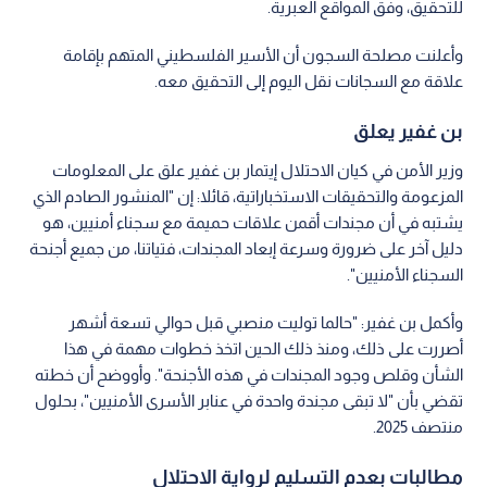
للتحقيق، وفق المواقع العبرية.
وأعلنت مصلحة السجون أن الأسير الفلسطيني المتهم بإقامة
علاقة مع السجانات نقل اليوم إلى التحقيق معه.
بن غفير يعلق
وزير الأمن في كيان الاحتلال إيتمار بن غفير علق على المعلومات
المزعومة والتحقيقات الاستخباراتية، قائلا: إن "المنشور الصادم الذي
يشتبه في أن مجندات أقمن علاقات حميمة مع سجناء أمنيين، هو
دليل آخر على ضرورة وسرعة إبعاد المجندات، فتياتنا، من جميع أجنحة
السجناء الأمنيين".
وأكمل بن غفير: "حالما توليت منصبي قبل حوالي تسعة أشهر
أصررت على ذلك، ومنذ ذلك الحين اتخذ خطوات مهمة في هذا
الشأن وقلص وجود المجندات في هذه الأجنحة". وأووضح أن خطته
تقضي بأن "لا تبقى مجندة واحدة في عنابر الأسرى الأمنيين"، بحلول
منتصف 2025.
مطالبات بعدم التسليم لرواية الاحتلال