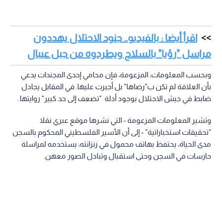
اقرأ أيضا : بالفيديو.. جنود الاحتلال يهددون
مراسل "رؤيا" بالسلاح ويطردوه من جبل عيبال
وبحسب المعلومات، المزعومة، فإن محامي إحدى المجندات يدعي
بأن العلاقة لم تكن ب"رضاها" بل أجبرت عليها. في المقابل يجادل
ضابط في جيش الاحتلال بوجود أدلة "تضعف إلى حد كبير" روايتها.
وتشير المعلومات المزعومة - التي نشرها موقع عبري نقلا
"تحقيقات استخباراتية" - إلى أن الأسير الفلسطيني المحكوم بالسجن
مدى الحياة، ​​يحتفظ بهاتف محمول في زنزانته، يستخدمه لمراسلة
حارسات في السجن وحتى استقبال وتبادل الصور معهن.