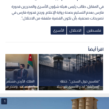
في المقابل، طالب رئيس هيئة شؤون الأسرى والمحررين قدورة
فارس بعدم التسليم بصحة رواية الإعلام. ورجح قدورة فارس في
تصريحات صحفية، بأن تكون القضية ملفقة من الاحتلال".
فلسطين
الاحتلال
الأسرى
اقرأ أيضاً
"تماسيح حول السجن".. خطة
الملك: الأردن مستمر في ح
"إسرائيلية" لردع الأسرى تثير جدلا
المقدسات.. ونحذر من اس
وتدخلا قضائيا
الاضطرابات لفرض واقع ج
1