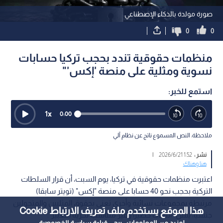
صورة مولدة بالذكاء الإصطناعي
0
0
منظمات حقوقية تندد بحجب تركيا حسابات
نسوية ومثلية على منصة 'إكس'"
استمع للخبر:
1
x
0:00
ملاحظة: النص المسموع ناتج عن نظام آلي
نشر :
1:52 2026/6/21
|
هنا وهناك
اعتبرت منظمات حقوقية في تركيا، يوم السبت، أن قرار السلطات
التركية بحجب نحو 40 حسابا على منصة "إكس" (تويتر سابقا)
مرتبطة بمجموعات نسائية وأخرى تعنى بحقوق المثليين والمتحولين
هذا الموقع يستخدم ملف تعريف الارتباط Cookie
جنسيا، يمثل "انتهاكا خطيرا وغير متناسب لحرية التعبير".