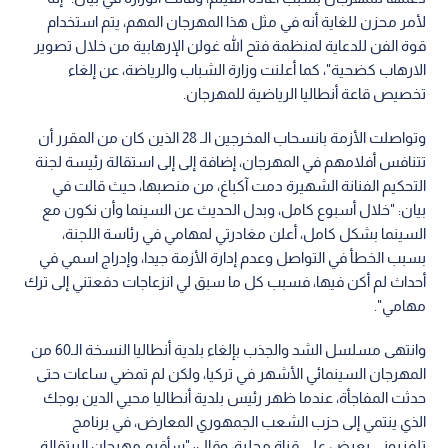
لأمر محزن للغاية أنه في مثل هذا المهرجان المهم، يتم استخدام
قوة الفن للدعاية لمنظمة فتح الله غولن الإرهابية من خلال تصوير
الارهاب كضحية"، كما أعلنت وزارة الشباب والرياضة، عن إلغاء
تخصيص قاعة أنطاليا الرياضية للمهرجان.
وتواصلت الأزمة بانسحاب المخرجين الـ 28 الذين كان من المقرر أن
تتنافس أفلامهم في المهرجان، إضافة إلى إلى استقالة رئيسة لجنة
التحكيم الفنانة الشهيرة دمت آكباغ، من منصبها، حيث قالت في
بيان: "خلال أسبوع كامل، وبدل الحديث عن السينما وأن نكون مع
السينما بشكل كامل، أعلن مغادرتي لمهامي في رئاسة اللجنة،
بسبب الخطأ في التواصل وعدم إدارة الأزمة جيدا، وإدراج اسمي في
أحداث لم أكن فيها، فسبب كل ما سبق لي انزعاجات دفعتني إلى ترك
مهامي".
وانتهى مسلسل الشد والجذب بإلغاء بلدية أنطاليا النسخة الـ60 من
المهرجان السينمائي الأشهر في تركيا، ولكن لم تمضي ساعات حتى
حدثت المفاجأة، عندما ظهر رئيس بلدية أنطاليا محيي الدين بوجك
الذي ينتمي إلى حزب الشعب الجمهوري المعارض، في برنامج
تلفزيوني يعرض على قناة محلية، وقال: "سأقيم مهرجان البرتقالة