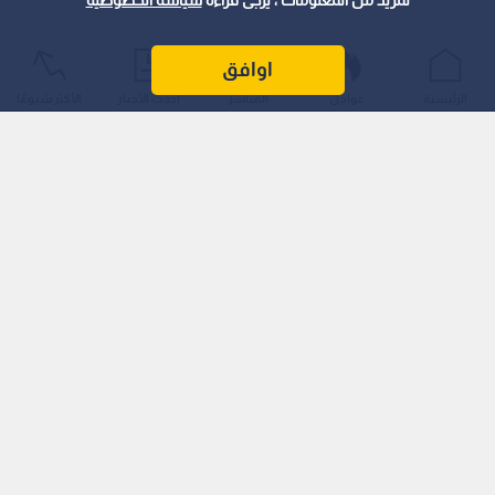
لمزيد من المعلومات ، يرجى قراءة
سياسة الخصوصية
اوافق
الرئيسية
عواجل
المباشر
أحدث الأخبار
الأكثر شيوعًا
وأفادت منظمة "إنغيلي ويب" (EngelliWeb)، المتخصصة في رصد
المحتوى المحظور إلكترونيا في تركيا، بتعذر الوصول إلى عدة حسابات
بناء على طلب رسمي:
مبرر الحظر: استندت السلطات في قرارها إلى "أسباب تتعلق بالأمن
القومي والنظام العام".
موقف التحالف الحقوقي: أصدر تحالف يضم 22 منظمة حقوقية (من