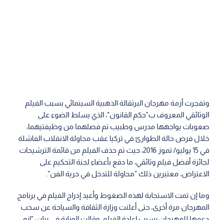
وتفجرت أزمة مهرجان البرتقالة الذهبية السينمائي بسبب الفيلم
الوثائقي المعروف ب"حكم القانون"، الذي يسلط الضوء على
صعوبات يواجهها مدرس وطبيب تم فصلهما من وظيفتيهما،
خلال فرض حالة الطوارئ في تركيا عقب محاولة الانقلاب الفاشلة
في 15 يوليو/ تموز 2016، حيث تم حذف الفيلم من قائمة الترشيحات
لجائزة أفضل فيلم وثائقي، ما دفع بأعضاء لجنة التحكيم على
الاعتراض، معتبرين ذلك "محاولة للتدخل في حرية الفن".
وما إن تمت الاستجابة لهذه الضغوط وأعيد إدراج الفيلم في برنامج
المهرجان مرة أخرى، حتى أعلنت وزارة الثقافة والسياحة عن سحب
دعمها للمهرجان بسبب اعادة الفيلم، وقالت الوزارة في بيان: "إنه