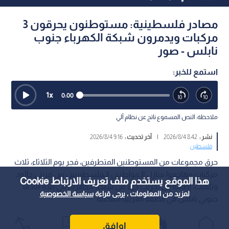
مصادر فلسطينية: مستوطنون يحرقون 3
مركبات ويدمرون شبكة الكهرباء جنوب
نابلس - صور
استمع للخبر:
1
x
0:00
ملاحظة: النص المسموع ناتج عن نظام آلي
نشر :
8:42 2026/8/4
|
آخر تحديث :
9:16 2026/8/4
فلسطين
حرق مجموعات من المستوطنين المتطرفين، فجر يوم الثلاثاء، ثلاث
مركبات وهاجموا منازل الـمواطنين الـفلسطينيين بين قريتي جالود
هذا الموقع يستخدم ملف تعريف الارتباط Cookie
وتلفيت، إضافة إلى تخريب جزء من شبكة الـكهرباء في بلدة مادما
لمزيد من المعلومات ، يرجى قراءة
سياسة الخصوصية
جنوبي نابلس في الضفة الغربية الـمحتلة.
اوافق