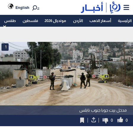
English
الرئيسية
أسعار الذهب
الأردن
مونديال 2026
فلسطين
طقس
1
مدخل بيت جوبا جنوب نابلس
0
0