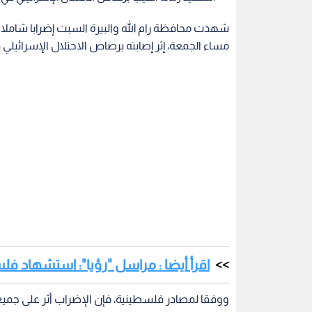
شهدت محافظة رام الله والبيرة السبت إضرابا شاملا
مساء الجمعة، إثر إصابته برصاص الاحتلال الإسرائيلي 
اقرأ أيضا : مراسل "رؤيا": استشهاد ف
ووفقا لمصادر فلسطينية، فإن الإضراب أثر على جميع 
والقطاعات العامة والخاصة، بالإضافة إلى إغلاق الم
رصاص الاحتلال
يذكر أن الشاب محمد جبريل رمانة قد أصيب بجروح خ
من الفلسطينيين في مدينة البيرة، استشهد لاحقا متأث