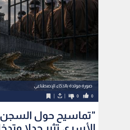
صورة مولدة بالذكاء الإصطناعي
0
0
"تماسيح حول السجن"..
الأسرى تثير جدلا وتدخل
استمع للخبر:
ملاحظة: النص المسموع ناتج عن نظام آلي
نشر :
21:17 2026/8/5
|
آخر تحديث :
21:25 2026/8/5
|
فلسطين
حكومة الاحتلال تسعى لنشر تماسيح في محيط سج
الـمحكمة الـمركزية في الـقدس تصدر أمرا مؤقتا بإيقاف