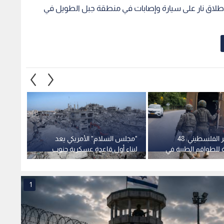
الهلال الأحمر الفلسطيني: 48
"مجلس السلام" الأمريكي يعد
إصابة 
 للطواقم الطبية في
لبناء أول قاعدة عسكرية جنوب
مواطن
 لقوات الاحتلال في
قطاع غزة
الاحتلا
 عقب
1