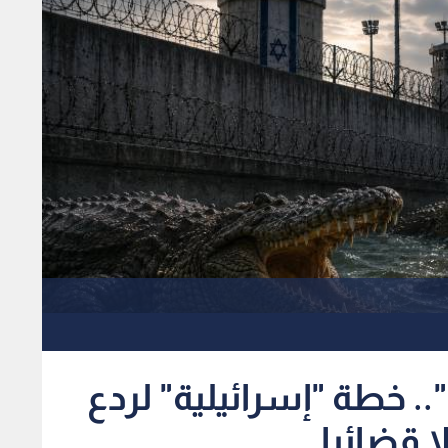
 خطة "إسرائيلية" لردع
ا قضائيا
1
x
0:00
ن "كتسيعوت" في النقب.
 تنفيذ الـمشروع الـأمني.