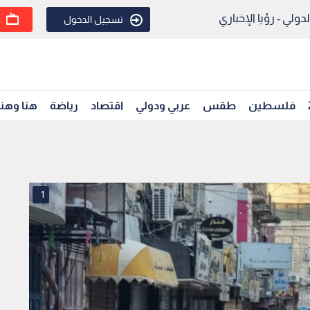
ولي - رؤيا الإخباري
تسجيل الدخول
فلسطين
طقس
عربي ودولي
اقتصاد
رياضة
هنا وهن
1