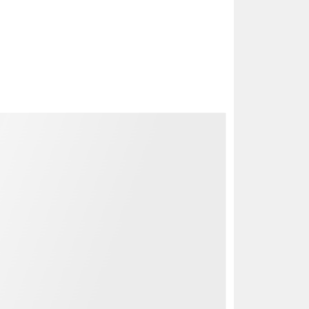
تصنيف قانوني مثير للجدل
وترتكز الـخطة على قرار أصدرته وزيرة الـبيئة في يول
مما يتيح احتجازه لدى جهات أمنية.
وقد أثار هذا الـتصنيف اعتراضات واسعة من قبل الـمست
أكدت أن الـقانون لا يجيز احتجاز هذه الـحيوانات لأغرا
تدخلات قضائية ورد فعل بن غفير