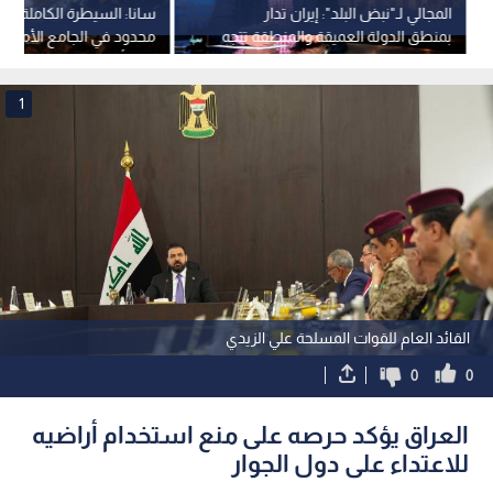
المجالي لـ"نبض البلد": إيران تدار
سانا: السيطرة الكاملة عل
بمنطق الدولة العميقة والمنطقة تتجه
محدود في الجامع الأمو
إلى مواجهة مفتوحة
دون أضرار
1
القائد العام للقوات المسلحة علي الزيدي
0
0
العراق يؤكد حرصه على منع استخدام أراضيه
للاعتداء على دول الجوار