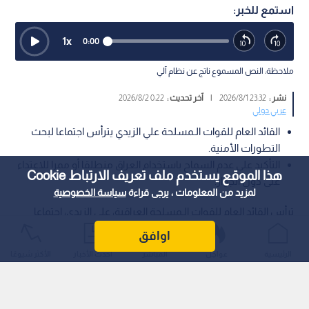
استمع للخبر:
1
x
0:00
ملاحظة: النص المسموع ناتج عن نظام آلي
نشر :
23:32 2026/8/1
|
آخر تحديث :
0:22 2026/8/2
عربي دولي
القائد العام للقوات الـمسلحة علي الزيدي يترأس اجتماعا لبحث
التطورات الأمنية.
التأكيد على عدم السماح باستخدام العراق منطلقا أو ممرا للاعتداء
هذا الموقع يستخدم ملف تعريف الارتباط Cookie
على دول الجوار.
لمزيد من المعلومات ، يرجى قراءة
سياسة الخصوصية
ترأس القائد العام للقوات الـمسلحة العراقية، علي الزيدي، اجتماعا
طارئا لبحث التطورات الأمنية الـراهنة، حيث شدد على منع أي تهديد
اوافق
ينطلق من الأراضي العراقية نحو دول الجوار.
الرئيسية
عواجل
المباشر
أحدث الأخبار
الأكثر شيوعًا