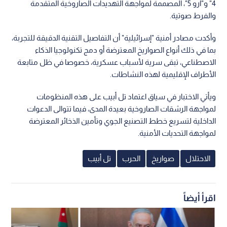
4" و"آرو 5"، المصممة لمواجهة التهديدات الصاروخية المتقدمة
والفرط صوتية.
وأكدت مصادر أمنية "إسرائيلية" أن التفاصيل التقنية الدقيقة للتجربة،
بما في ذلك أنواع الصواريخ المعترضة أو دمج تكنولوجيا الذكاء
الاصطناعي، تبقى سرية لأسباب عسكرية، خصوصا في ظل متابعة
الأطراف الإقليمية لهذه النشاطات.
ويأتي الاختبار في سياق اعتماد تل أبيب على هذه المنظومات
لمواجهة الرشقات الصاروخية بعيدة المدى، فيما تتوالى الدعوات
الداخلية لتسريع خطط التصنيع الجوي وتأمين الذخائر المعترضة
لمواجهة التحديات الأمنية.
الاحتلال
صواريخ
الحرب
تل أبيب
اقرأ أيضاً