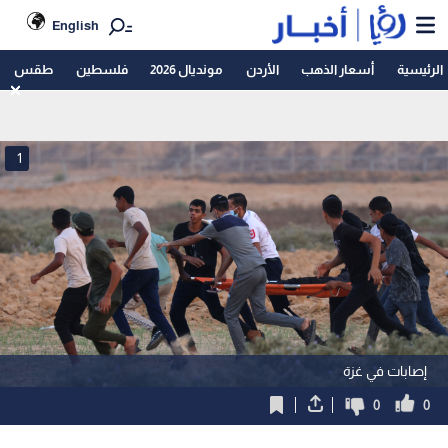
English
الرئيسية
أسعار الذهب
الأردن
مونديال 2026
فلسطين
طقس
1
إصابات في غزة
0
0