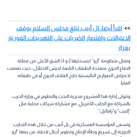
اقرأ أيضا: تل أبيب تبلغ مجلس السلام بوقف
الاغتيالات واقتصار الضربات على التهديدات الفورية
بغزة
وتمثل منظومة "آرو" (بنسختيها 2 و 3) الشق الأعلى من مظلة
الدفاع الجوي متعددة الطبقات التابعة لجيش الاحتلال ، حيث صممت
لاعتراض الصواريخ الباليستية خارج الغلاف الجوي أو في طبقاته
العليا.
وتتولى إدارة هذا المشروع مديرية البحث والتطوير في وزارة الحرب
بالشراكة مع الجانب الأمريكي، مع مشاركة شركات محلية مثل
"إلبيت" و"رافائيل".
وتسعى المؤسسة العسكرية في تل أبيب من خلال هذه التجارب
الدورية إلى تسريع وطأة الإنتاج وتطوير أجيال لاحقة، من بينها "آرو