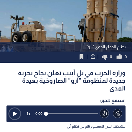
نظام الدفاع الجوي "آرو"
0
0
وزارة الحرب في تل أبيب تعلن نجاح تجربة
جديدة لمنظومة "آرو" الصاروخية بعيدة
المدى
استمع للخبر:
1
x
0:00
ملاحظة: النص المسموع ناتج عن نظام آلي