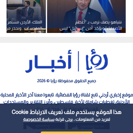
نتنياهو يصف ترمب بـ "أعظم
الملك: الأردن مستمر في ح
الأصدقاء" ويؤكد: أمن "إسرائيل" ليس
المقدسات.. ونحذر من اس
محل تفاوض
الاضطرابات لفرض واقع ج
جميع الحقوق محفوظة رؤيا © 2026
موقع إخباري أردني تابع لقناة رؤيا الفضائية. تابعوا معنا آخر الأخبار المحلية
الأردنية، تغطيات شاملة لأخبار فلسطين، وأبرز التقارير والمستجدات
العربية والدولية على مدار الساعة.
هذا الموقع يستخدم ملف تعريف الارتباط Cookie
لمزيد من المعلومات ، يرجى قراءة
سياسة الخصوصية