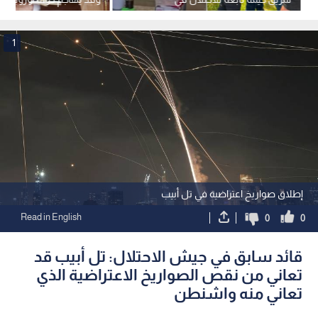
مهرجان بكندا
تماسكه
1
إطلاق صواريخ اعتراضية في تل أبيب
Read in English
0
0
قائد سابق في جيش الاحتلال: تل أبيب قد
تعاني من نقص الصواريخ الاعتراضية الذي
تعاني منه واشنطن