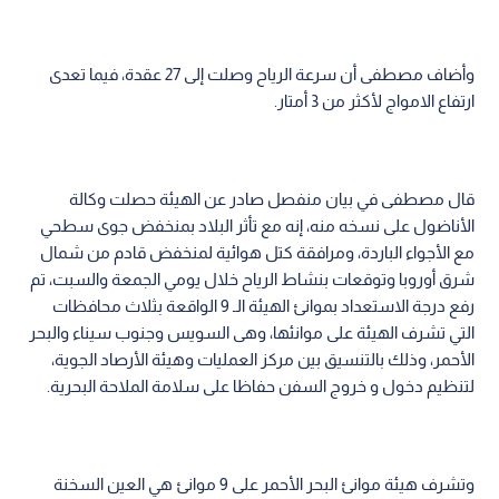
وأضاف مصطفى أن سرعة الرياح وصلت إلى 27 عقدة، فيما تعدى
ارتفاع الامواج لأكثر من 3 أمتار.
قال مصطفى في بيان منفصل صادر عن الهيئة حصلت وكالة
الأناضول على نسخه منه، إنه مع تأثر البلاد بمنخفض جوى سطحي
مع الأجواء الباردة، ومرافقة كتل هوائية لمنخفض قادم من شمال
شرق أوروبا وتوقعات بنشاط الرياح خلال يومي الجمعة والسبت، تم
رفع درجة الاستعداد بموانئ الهيئة الـ 9 الواقعة بثلاث محافظات
التي تشرف الهيئة على موانئها، وهى السويس وجنوب سيناء والبحر
الأحمر، وذلك بالتنسيق بين مركز العمليات وهيئة الأرصاد الجوية،
لتنظيم دخول و خروج السفن حفاظا على سلامة الملاحة البحرية.
وتشرف هيئة موانئ البحر الأحمر على 9 موانئ هي العين السخنة