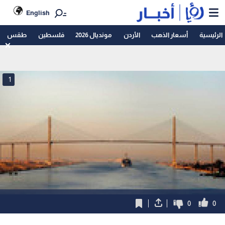
English
الرئيسية
أسعار الذهب
الأردن
مونديال 2026
فلسطين
طقس
1
0
0