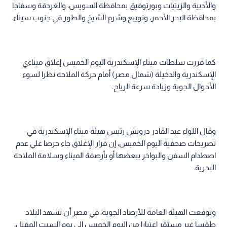
والأدبية والزيتيات وبورتوفيق بمحافظة السويس، والغردقة وسفاجا
بمحافظة البحر الأحمر، ونويبع وشرم الشيخ والطور في جنوب سيناء.
كما قررت سلطات ميناء الإسكندرية اليوم الخميس إغلاق ميناءي
الإسكندرية والدخيلة (شمال مصر) أمام حركة الملاحة نظرا لسوء
الأحوال الجوية وزيادة سرعة الرياح.
وقال اللواء عبد القادر درويش رئيس هيئة ميناء الإسكندرية في
تصريحات صحفية اليوم الخميس، إن قرار الإغلاق جاء حرصا علي عدم
اصطدام السفن والبواخر ببعضها أو بأرصفة الميناء وسلامة الملاحة
البحرية.
وتوقعت الهيئة العامة للأرصاد الجوية، في مصر أن تشهد البلاد
طقسا غير مستقر اعتبارا من اليوم الخميس إلى يوم السبت المقبل،