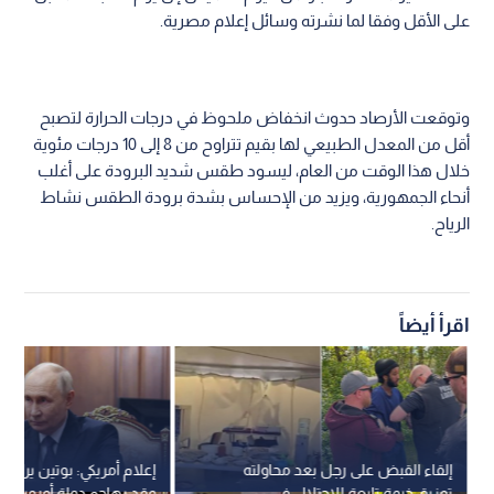
على الأقل وفقا لما نشرته وسائل إعلام مصرية.
وتوقعت الأرصاد حدوث انخفاض ملحوظ في درجات الحرارة لتصبح
أقل من المعدل الطبيعي لها بقيم تتراوح من 8 إلى 10 درجات مئوية
خلال هذا الوقت من العام، ليسود طقس شديد البرودة على أغلب
أنحاء الجمهورية، ويزيد من الإحساس بشدة برودة الطقس نشاط
الرياح.
اقرأ أيضاً
إلقاء القبض على رجل بعد محاولته
إعلام أمريكي: بوتين يراقب 
تمزيق خيمة تابعة للاحتلال في
وقد يهاجم دولة أوروبية لاخ