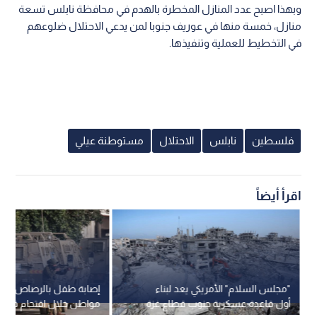
وبهذا اصبح عدد المنازل المخطرة بالهدم في محافظة نابلس تسعة
منازل، خمسة منها في عوريف جنوبا لمن يدعي الاحتلال ضلوعهم
في التخطيط للعملية وتنفيذها.
فلسطين
نابلس
الاحتلال
مستوطنة عيلي
اقرأ أيضاً
"مجلس السلام" الأمريكي يعد لبناء
إصابة طفل بالرصاص واعت
أول قاعدة عسكرية جنوب قطاع غزة
مواطن خلال اقتحام قوات ا