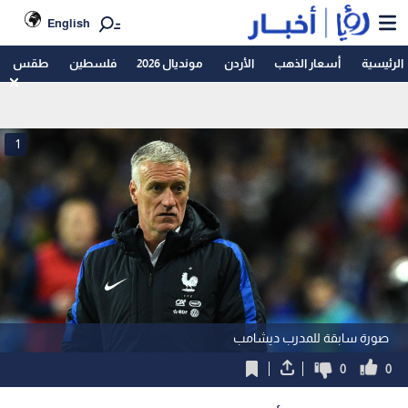
English
الرئيسية
أسعار الذهب
الأردن
مونديال 2026
فلسطين
طقس
1
صورة سابقة للمدرب ديشامب
0
0