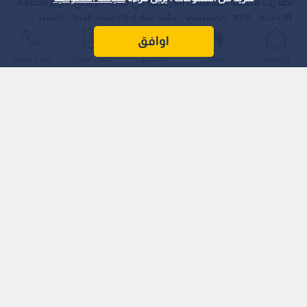
أصدرت محكمة الاستئناف الفرنسية في مدينة فرساي، اليوم الجمعة
19 حزيران 2026، حكما يقضي بتأييد قرار إحالة النجم الدولي المغربي
أشرف حكيمي (27 عاما)، مدافع نادي باريس سان جرمان، إلى
اوافق
المحاكمة بتهمة الاغتصاب، رافضة بذلك كافة الدفوع والمساعي
الرئيسية
عواجل
المباشر
أحدث الأخبار
الأكثر شيوعًا
القانونية التي تقدم بها فريق الدفاع لإغلاق الملف وحفظ القضية.