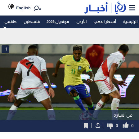
English
الرئيسية
أسعار الذهب
الأردن
مونديال 2026
فلسطين
طقس
1
من المباراة
0
0