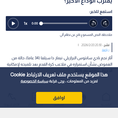
يقترب الوداع الأخير؟
استمع للخبر:
1
x
0:00
ملاحظة: النص المسموع ناتج عن نظام آلي
نشر :
20:30 2026/2/20
|
رياضة
أثار نجم نادي سانتوس البرازيلي، نيمار دا سيلفا (34 عاما)، حالة من
الغموض بشأن استمراره في ملاعب كرة القدم بعد تلميحه لإمكانية
الاعتزال بنهاية عام 2026.
هذا الموقع يستخدم ملف تعريف الارتباط Cookie
لمزيد من المعلومات ، يرجى قراءة
سياسة الخصوصية
اوافق
الرئيسية
عواجل
المباشر
أحدث الأخبار
الأكثر شيوعًا