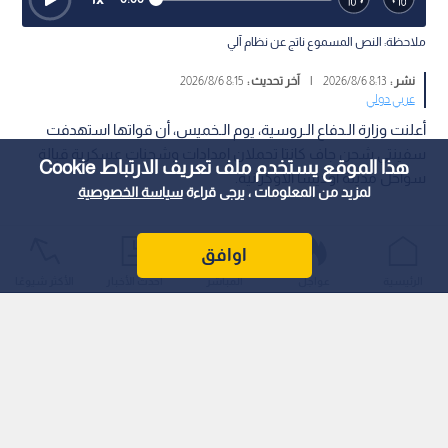
ملاحظة: النص المسموع ناتج عن نظام آلي
نشر :
8:13 2026/8/6
|
آخر تحديث :
8:15 2026/8/6
عربي دولي
أعلنت وزارة الـدفاع الـروسية، يوم الـخميس، أن قواتها استهدفت
سفينتي شحن جاف كانتا تحملان إمدادات وشحنات عسكرية قبالة
هذا الموقع يستخدم ملف تعريف الارتباط Cookie
سواحل مدينة أوديسا الأوكرانية.
لمزيد من المعلومات ، يرجى قراءة
سياسة الخصوصية
اوافق
الرئيسية
عواجل
المباشر
أحدث الأخبار
الأكثر شيوعًا