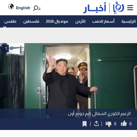
English
الرئيسية
أسعار الذهب
الأردن
مونديال 2026
فلسطين
طقس
1
الزعيم الكوري الشمالي كيم جونغ أون
0
0