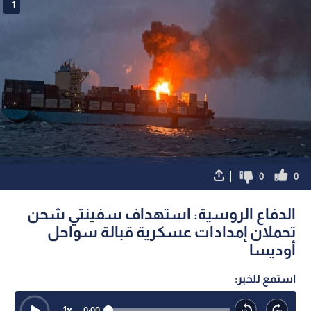
1
0
0
الدفاع الروسية: استهداف سفينتي شحن
تحملان إمدادات عسكرية قبالة سواحل
أوديسا
استمع للخبر:
1
x
0:00