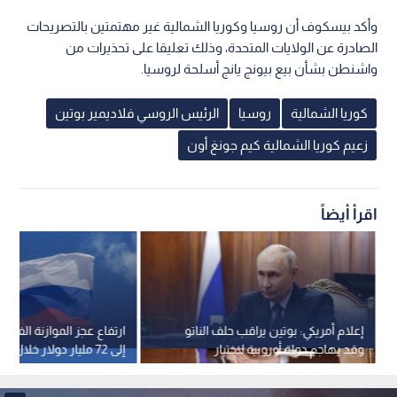
وأكد بيسكوف أن روسيا وكوريا الشمالية غير مهتمتين بالتصريحات
الصادرة عن الولايات المتحدة، وذلك تعليقا على تحذيرات من
واشنطن بشأن بيع بيونج يانج أسلحة لروسيا.
كوريا الشمالية
روسيا
الرئيس الروسي فلاديمير بوتين
زعيم كوريا الشمالية كيم جونغ أون
اقرأ أيضاً
إعلام أمريكي: بوتين يراقب حلف الناتو
ارتفاع عجز الموازنة الفيدرا
وقد يهاجم دولة أوروبية لاختبار
إلى 72 مليار دولار خلال 7 أشهر
تماسكه