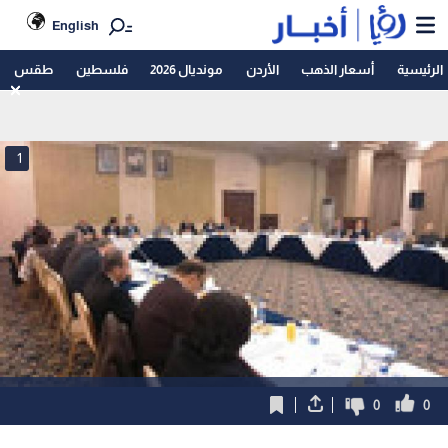
English
الرئيسية
أسعار الذهب
الأردن
مونديال 2026
فلسطين
طقس
1
0
0