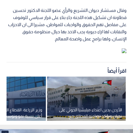
وقال مستشار ديوان التشريع والرأي عضو اللجنة الدكتور تحسين
قطاونة ان تشكيل هذه اللجنة جاء بناء على قرار سياسي للوقوف
على مفاصل تهم الحقوق والواجبات للمواطن، مشيرا الى ان الاحزاب
والنقابات لها اراء حيوية يجب الاخذ بها حيال منظومة حقوق
الإنسان، ولها برامج عمل واضحة المعالم.
اقرأ أيضاً
الأردن يدين اعتداء ميليشيا الحوثي على
وزير الزراعة: القطاع الزرا
نجران ويؤكد تضامنه المطلق مع
أعلى نسبة نمو وتوسع كبي
السعودية
الصادرات الوطنية