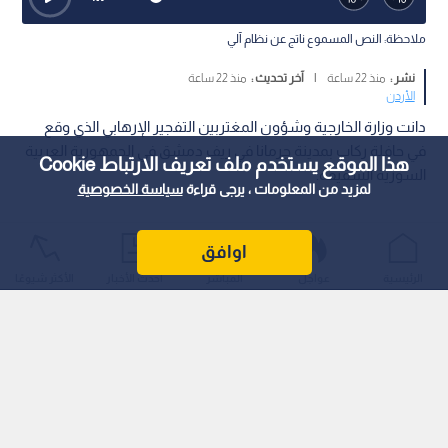
ملاحظة: النص المسموع ناتج عن نظام آلي
نشر :
منذ 22 ساعة
|
آخر تحديث :
منذ 22 ساعة
الأردن
‏دانت وزارة الخارجية وشؤون المغتربين التفجير الإرهابي الذي وقع
في حافلة ركاب بمدينة جرمانا في ريف دمشق في الجمهورية العربية
هذا الموقع يستخدم ملف تعريف الارتباط Cookie
السورية الشقيقة.
لمزيد من المعلومات ، يرجى قراءة
سياسة الخصوصية
اوافق
الرئيسية
عواجل
المباشر
أحدث الأخبار
الأكثر شيوعًا