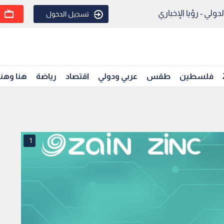
ولي - رؤيا الإخباري
تسجيل الدخول
فلسطين
طقس
عربي ودولي
اقتصاد
رياضة
هنا وهن
1