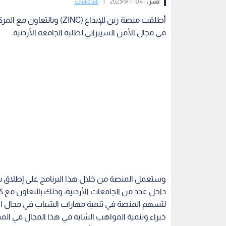
نشر :
10:41 2023/9/11
|
هنا وهناك
في مجال الأمن السيبراني لطلبة الجامعة الأردنية.
وستعمل المنصة من خلال هذا البرنامج على إطلاق سلس
داخل عدد من الجامعات الأردنية، وذلك بالتعاون مع ك
لتسهم المنصة في تنمية مهارات الشباب في مجال الأم
خبراء وتنمية المواهب الشابة في هذا المجال في الم
معرفتهم في مجالات الأمن السيبراني، لا سيما الط
وأعلنت المنصة عن إطلاقها أول دورات البرنامج لطلبة ا
الجامعة، والذي يتضمن 120 ساعة ت
أمن المعلومات، وإدارة النظام، واختبار الاختراق، و
بتطوير المهارات التقنية والفنية في مجال الأمن الس
والتطوير (JODDB).
وكانت منصة زين للإبداع قد فتحت باب التسجيل للطل
التواصل داخل الجامعة الأردنية، ومجموعات الطلاب 