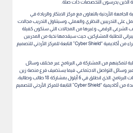
للإبداع (ZINC) الكائن في الجامعة الأردنية جميع فعاليات البرنامج، الذي انطلق في 6 أيلول بمشاركة 18 طالب وطالبة،
و️سيحصل المشاركون في البرنامج على شهادة معتمدة من أكاديمية “Cyber Shield” التابعة للمركز الأردني للتصميم