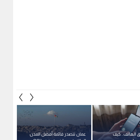
ق الهاتف.. كيف
عمان تتصدر قائمة أفضل المدن
بتعاون
ديدات وتحمي
الطلابية عربيا في تصنيف (QS)
التنظي
2027
سيبران
1