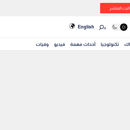
البث المباشر
English
اك
تكنولوجيا
أحداث مهمة
فيديو
وفيات