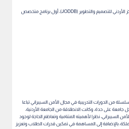
أطلقت منصة زين للإبداع (ZINC) وبالتعاون مع المركز الأردني للتصميم والتطوير (JODDB)، أول برنامج متخصص
لة من الدورات التدريبية في مجال الأمن السيبراني تباعا
ل جامعة على حدة، وكانت الانطلاقة من الجامعة الأردنية،
ن السيبراني، نظرا لأهميته المتنامية وتعاظم الحاجة لوجود
ملكة، بالإضافة إلى المساهمة في تمكين قدرات الطلاب وتعزيز
لبة الذين يدرسون التخصصات ذات صلة.
لجامعة الأردنية بالتعاون مع مركز الابتكار والريادة في
دريبية مكثفة، تشتمل على التدريبين النظري والعملي، وسيتناول التدريب مجالات
الطب الشرعي الرقمي، وغيرها من المجالات التي ستكون كفيلة
يبراني للطلبة المشاركين، حيث سيقدمها نخبة من المدربين
والخبراء المتخصصين في مجال الأمن السيبراني والخبراء من أكاديمية “Cyber Shield” التابعة للمركز الأردني للتصميم
بة لتمكينهم من المشاركة في البرنامج عبر مختلف وسائل
عبر وسائل التواصل الاجتماعي، فيما يستضيف فرع منصة زين