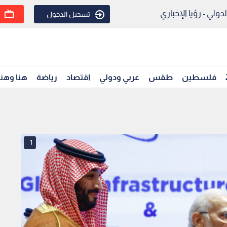
ولي - رؤيا الإخباري
تسجيل الدخول
فلسطين
طقس
عربي ودولي
اقتصاد
رياضة
هنا وهن
1