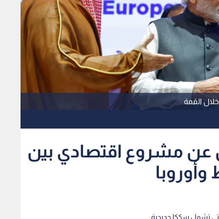
خلال القمة
 عن مشروع اقتصادي بين
وأوروبا
لتي تشمل سككا حديدية