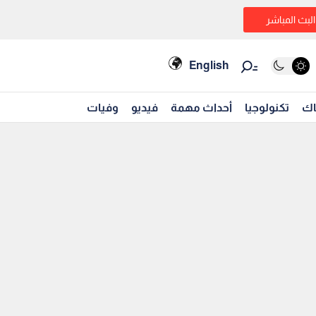
البث المباشر
English
اك
تكنولوجيا
أحداث مهمة
فيديو
وفيات