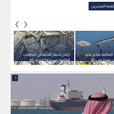
لقمة العشرين
لعالمية تتراجع بنحو
ارتفاع أسعار الفضة في التداولات
أوبك ب
5% وخام برنت يهبط قرب 80
العالمية بنسبة 4% لتتجاوز 60
188 ألف برميل يوميا
ل
دولارا للأونصة
1