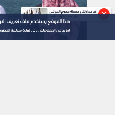
أ ف ب: ارتفاع حصيلة هجوم الحوثيين
على معسكرات تابعة...
هذا الموقع يستخدم ملف تعريف الارتباط e
لمزيد من المعلومات ، يرجى قراءة
سياسة الخصوص
صورة تعبيرية
0
0
دول الخليج تعيد رسم 
بمسارات بديلة لتفاد
استمع للخبر: