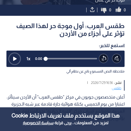
0
0
طقس العرب: أول موجة حر لهذا الصيف
تؤثر على أجزاء من الأردن
استمع للخبر:
1
x
0:00
ملاحظة: النص المسموع ناتج عن نظام آلي
نشر :
16:56 2026/7/29
|
طقس
أعلن متخصصون جويون في مركز "طقس العرب" أن الأردن سيتأثر،
اعتبارا من يوم الخميس، بكتلة هوائية حارة قادمة عبر شبه الـجزيرة
العربية، تزامنا مع اقتراب مركز "القبة الـحرارية" نحو المنطقة، مما
هذا الموقع يستخدم ملف تعريف الارتباط Cookie
يؤدي إلى انطلاق أول الـموجات الـحارة لهذا الصيف.
لمزيد من المعلومات ، يرجى قراءة
سياسة الخصوصية