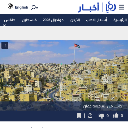
English
الرئيسية
أسعار الذهب
الأردن
مونديال 2026
فلسطين
طقس
1
جانب من العاصمة عمان
0
0