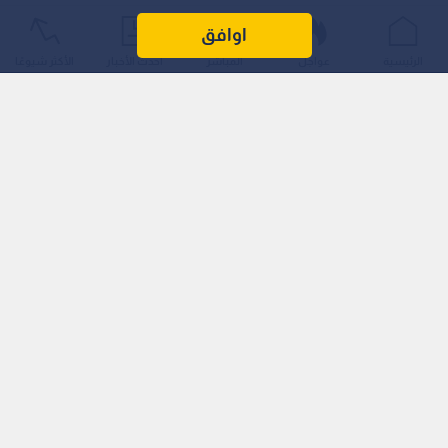
اوافق
الرئيسية
عواجل
المباشر
أحدث الأخبار
الأكثر شيوعًا
وأوضح الـمركز أن الـموجة الـمتوقعة تعد ضمن الإطار الـطبيعي
والاعتيادي لفصل الصيف مقارنة بالسجلات الـمناخية للأعوام
السابقة.
ويتوقع أن يطرأ ارتفاع على درجات الـحرارة يوم الخميس لتصبح أعلى
من معدلاتها بـ 3 إلى 5 درجات مئوية، قبل أن تزداد حدتها يوم
الـجمعة ومطلع الأسبوع الـمقبل لتتجاوز الـمعدلات بـ 5 إلى 7 درجات.
وبحسب الـتقرير الـجوي، ستسجل درجات الـحرارة العظمى في أواخر