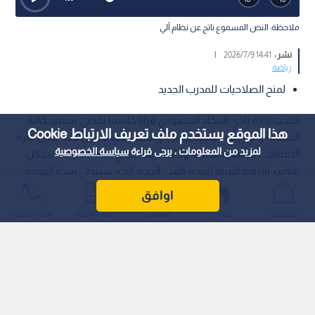
ملاحظة: النص المسموع ناتج عن نظام آلي
نشر :
14:41 2026/7/9
|
رياضة
لمنح الصلاحيات للمدرب الجديد
اتخذت إدارة نادي الاتحاد السعودي قرارا حاسما يقضي بتجميد كافة
هذا الموقع يستخدم ملف تعريف الارتباط Cookie
الملفات والقرارات الخاصة برحيل أو استقطاب لاعبين جدد خلال فترة
لمزيد من المعلومات ، يرجى قراءة
سياسة الخصوصية
الانتقالات الصيفية الحالية، وذلك لربط جميع هذه التحركات بشكل
مباشر بالرؤية الفنية للمدير الفني الجديد الذي سيتولى سدة القيادة
الفنية للفريق الأول لكرة القدم.
اوافق
الرئيسية
عواجل
المباشر
أحدث الأخبار
الأكثر شيوعًا