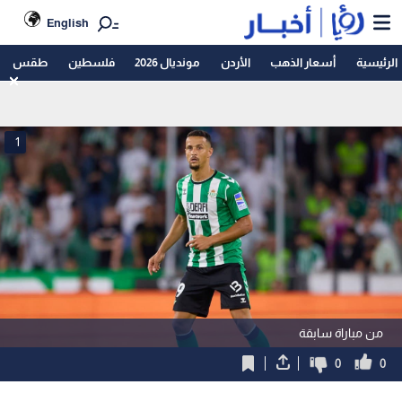
English
الرئيسية
أسعار الذهب
الأردن
مونديال 2026
فلسطين
طقس
1
من مباراة سابقة
0
0