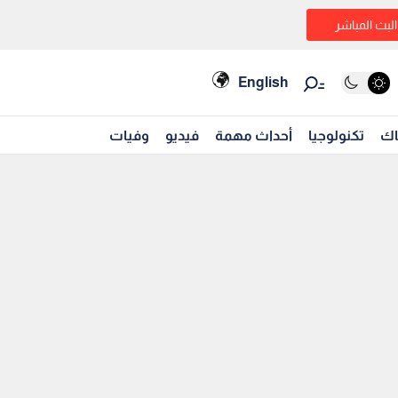
البث المباشر
English
اك
تكنولوجيا
أحداث مهمة
فيديو
وفيات