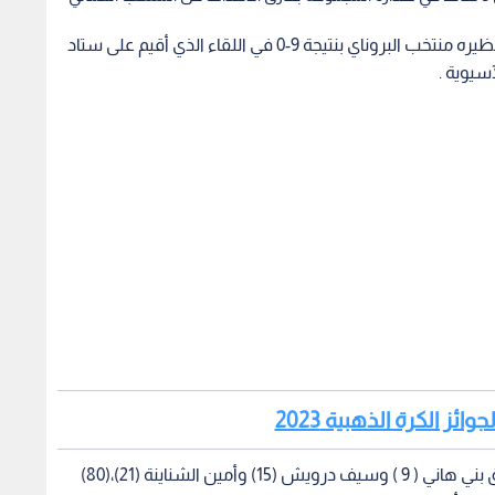
حقق المنتخب الوطني تحت 23 عاما فوزا كاسحا على نظيره منتخب البروناي بنتيجة 9-0 في اللقاء الذي أقيم على ستاد
سيوية .
ئز الكرة الذهبية 2023
وسجل أهداف المنتخب الوطني الأولمبي كل من رزق بني هاني ( 9 ) وسيف درويش (15) وأمين الشناينة (21)،(80)
وبهذا الفوز ارتفع رصيد المنتخب الوطني الأولمبي الى 3 نقاط في صدارة المجموعة بفارق الأهداف عن المنتخب