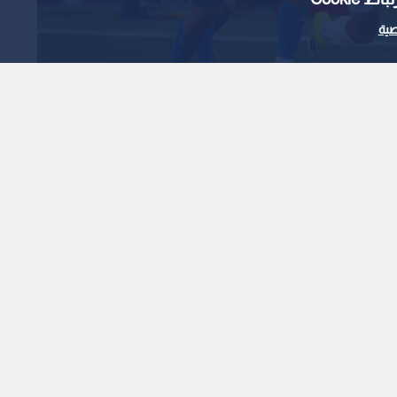
ية
1
x
0:00