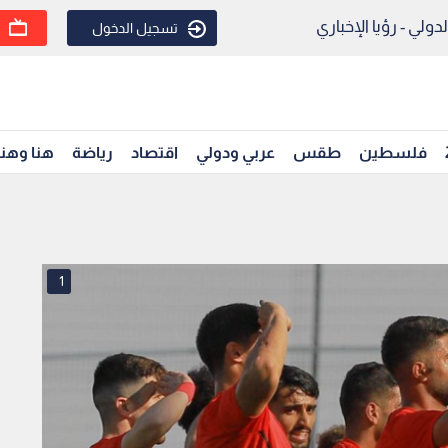
ولي - رؤيا الإخباري
تسجيل الدخول
فلسطين
طقس
عربي ودولي
اقتصاد
رياضة
هنا وهن
1