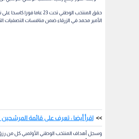
الأمير محمد في الزرقاء ضمن منافسات التصفيات الآ
اقرأ أيضا : تعرف على قائمة المرشحين لجوا
ومحمد أبو النادي (47) وهدفين عكسيين (84)،(91) ومهند أبو طه (93) ووسيم ريالات (96) .
العماني الذي تغلب بدوره على المنتخب السوري 2-0 .