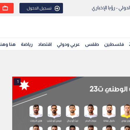
ولي - رؤيا الإخباري
تسجيل الدخول
فلسطين
طقس
عربي ودولي
اقتصاد
رياضة
هنا وهن
1