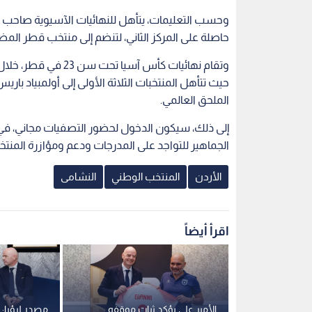
وحسب التعليمات، يتأهل للنهائيات الآسيوية صاحب ا
حاصلة على المركز الثاني، لتنضم إلى منتخب قطر الم
الملحق العالمي.
إلى ذلك، سيكون الدخول لحضور التصفيات مجاني، في إط
الجماهير للتواجد على المدرجات ودعم ومؤازرة المنتخ
الأردن
المنتخب الوطني
النشامى
اقرأ أيضاً
ل نائبا لرئيس
الأمير علي يؤكد ثبات موقفه
مصدر لرؤيا: 