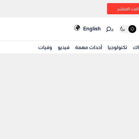
البث المباشر
English
اك
تكنولوجيا
أحداث مهمة
فيديو
وفيات