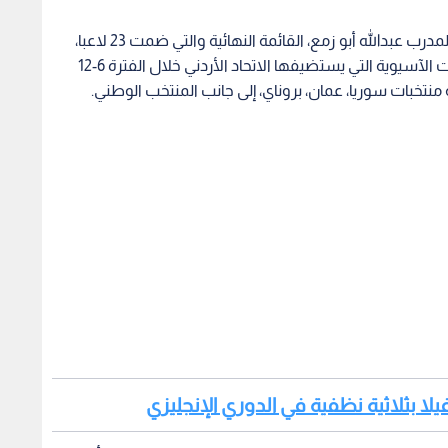
أعلن الجهاز الفني للمنتخب الوطني الأولمبي بقيادة المدرب عبدالله أبو زمع، القائمة النهائية والتي ضمت 23 لاعبا،
تأهبا لخوض منافسات المجموعة الأولى من التصفيات الآسيوية التي يستضيفها الاتحاد الأردني خلال الفترة 6-12
ة منتخبات سوريا، عمان، بروناي، إلى جانب المنتخب الوطني.
يلا بثلاثية نظفية في الدوري الإنجليزي