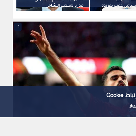
نشامى عقب تغريدة
مدربا لمنتخب النشامى
الكوري
سيتي
1
Cooki
ية