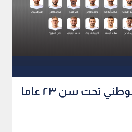
إعلان قائمة المنتخب الوطني تحت سن ٢٣ عاما