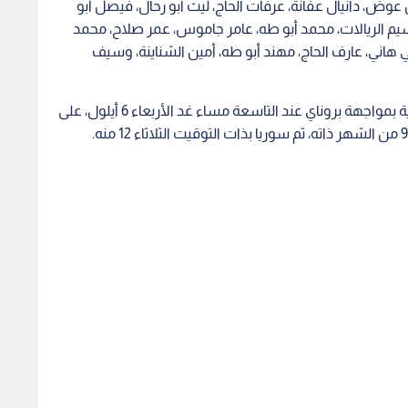
عوض، دانيال عفانة، عرفات الحاج، ليث ابو رحال، فيصل أبو
وسيم الريالات، محمد أبو طه، عامر جاموس، عمر صلاح، محمد
ني هاني، عارف الحاج، مهند أبو طه، أمين الشناينة، وسيف
ويفتتح المنتخب الوطني مشاركته بالتصفيات الآسيوية بمواجهة بروناي عند التاسعة مساء غد الأربعاء 6 أيلول، على