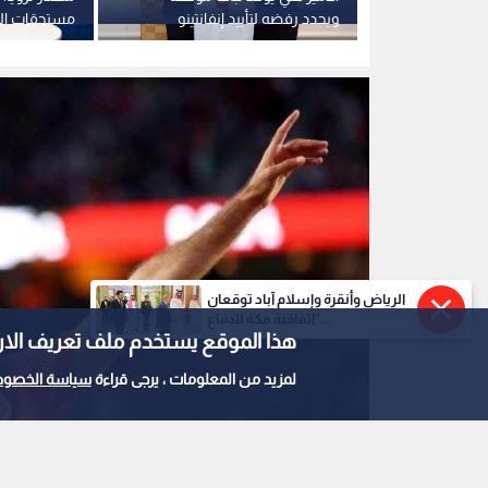
ة الطائرة
ويجدد رفضه لتأييد إنفانتينو
مستحقات ال
الأمير علي
الرياض وأنقرة وإسلام آباد توقعان
"اتفاقية مكة للدفاع...
هذا الموقع يستخدم ملف تعريف الارتباط e
لمزيد من المعلومات ، يرجى قراءة
سياسة الخصوص