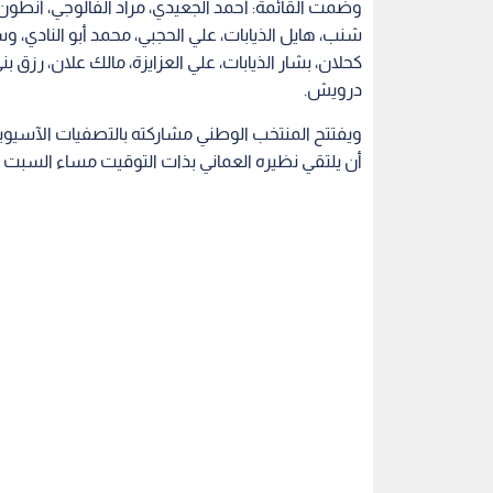
وضمت القائمة: أحمد الجعيدي، مراد الفالوجي، أنطون 
شنب، هايل الذيابات، علي الحجبي، محمد أبو النادي، 
كحلان، بشار الذيابات، علي العزايزة، مالك علان، رزق ب
درويش.
أن يلتقي نظيره العماني بذات التوقيت مساء السبت 9 من الشهر ذاته، ثم سوريا بذات التوقيت الثلاثاء 12 منه.