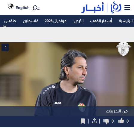
English
الرئيسية
أسعار الذهب
الأردن
مونديال 2026
فلسطين
طقس
1
من التدريبات
0
0