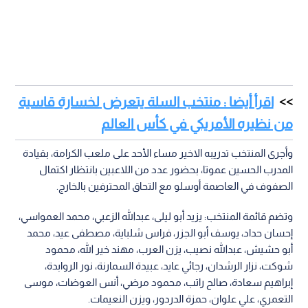
اقرأ أيضا : منتخب السلة يتعرض لخسارة قاسية
من نظيره الأمريكي في كأس العالم
وأجرى المنتخب تدريبه الاخير مساء الأحد على ملعب الكرامة، بقيادة
المدرب الحسين عموتا، بحضور عدد من اللاعبين بانتظار اكتمال
الصفوف في العاصمة أوسلو مع التحاق المحترفين بالخارج.
وتضم قائمة المنتخب: يزيد أبو ليلى، عبدالله الزعبي، محمد العمواسي،
إحسان حداد، يوسف أبو الجزر، فراس شلباية، مصطفى عيد، محمد
أبو حشيش، عبدالله نصيب، يزن العرب، مهند خير الله، محمود
شوكت، نزار الرشدان، رجائي عايد، عبيدة السمارنة، نور الروابدة،
إبراهيم سعادة، صالح راتب، محمود مرضي، أنس العوضات، موسى
التعمري، علي علوان، حمزة الدردور، ويزن النعيمات.