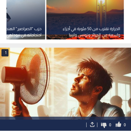
الحرارة تقترب من 50 مئوية في أجزاء
حزب "الصراصير" الهندي 
واسعة من الجزائر وتونس وليبيا
احتجاجاته في نيودلهي ويط
والمغرب
وزير التعليم
1
0
0