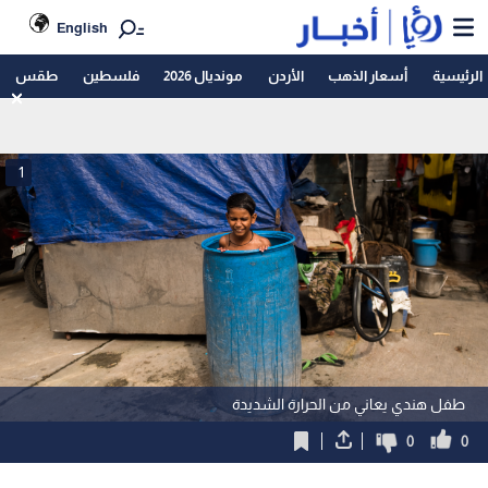
English
الرئيسية
أسعار الذهب
الأردن
مونديال 2026
فلسطين
طقس
1
طفل هندي يعاني من الحرارة الشديدة
0
0