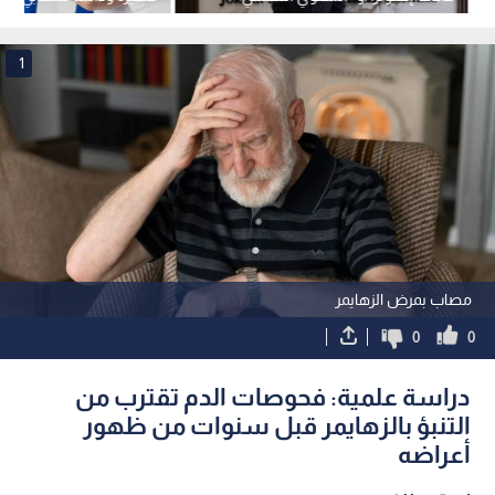
حتى الآن والأوضاع مستقرة
بـ"الكحول الميثيلي" الميثان
1
مصاب بمرض الزهايمر
0
0
دراسة علمية: فحوصات الدم تقترب من
التنبؤ بالزهايمر قبل سنوات من ظهور
أعراضه