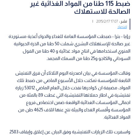
ضبط 115 طنا من المواد الغذائية غير
الصالحة للاستهلاك
نشر :
17:07 2015/2/17
|
اقتصاد
رؤيا - بترا - ضبطت المؤسسة العامة للغذاء والدواء أغذية مستوردة
غير صالحة للإستهلاك البشري شملت 50 طنا من الذرة الحيوانية
المنوي استخدامها في انتاج مواد غذائية و 40 طنا من الفول
السوداني والكاجو و25 طنا من السمك المجمد.
وقالت المؤسسة في بيان اصدرته اليوم الثلاثاء أن فرق التفتيش
التابعة للمؤسسة تمكنت خلال الأسبوع الماضي من ضبط تلك
المواد، مضيفة ان كوادرها نفذت خلال العام الماضي 53012 زيارة
تفتيشية في اطار حملاتها التفتيشية التي غطت 89 بالمئة من
اجمالى المؤسسات الغذائية الواقعة ضمن اختصاص فروع
المؤسسة وأقسام الغذاء والبيئة نتج عنها اتلاف 4625 طن من
المواد الغذائية.
واسفرت تلك الزيارات التفتيشية وفق البيان عن إغلاق وإيقاف 2583