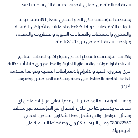
نسبة 64 بالمئة من اجمالي الأدوية الجنيسة التي سجلت لديها.
وخفضت المؤسسة خلال العام الماضي اسعار 391 صنفا دوائيا
شملت التخفيضات أدوية الضغط والدهنيات والأمراض النفسية
والسكري والمسكنات والمضادات الحيوية والفطريات والمعدة ،
وتراوحت نسبة التخفيض بين 10- 81 بالمئة .
واهابت المؤسسة بالقطاع الخاص سواء اكانوا اصحاب الفنادق
السياحية اوالمولات والاسواق التجارية والمطاعم واي منشآت غذائية
اخرى بضرورة التقيد والالتزام بالاشتراطات الصحية وقواعد السلامة
العامة الخاصة بالحفاظ على صحة وسلامة المواطنين وضيوف
الاردن.
ودعت المؤسسة المواطنين الى عدم التواني عن إبلاغها عن اي
مخالفات يلاحظونها من خلال الاتصال مع المؤسسة عبر مختلف
وسائل التواصل والتي تشمل خط الشكاوى الساخن المجاني
080022660 وعلى البريد الالكتروني وصفحتها الرسمية على
الفيسبوك.