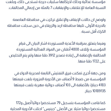
مؤسسة غذائية وذلك لارتكابها سلبيات حرجة تستدعى ذلك، وبلغت
النسبة العامة للإغلاقات والإيقافات 7 بالمئة من إجمالي المخالفات.
واوضح ان حالات الإيقاف والإغلاق تركزت في محافظة العاصمة
بالدرجة الأولى، تليها محافظة اربد والزرقاء في حين سجلت محافظة
الكرك أقل نسبة.
وفيما يتعلق بمراقبة الأغذية المستوردة اشار البيان الى قيام
المؤسسة بإتلاف 4808 أطنان من المواد الغذائية المستوردة
المخالفة بالإضافة الى إعادة تصدير 3912 طنا منها ولم يتم التخليص
على 1722 طنا منها.
ومن جهة أخرى تمكنت فرق التفتيش التابعة لمديرية الدواء في
المؤسسة من ضبط 9 أصناف من الأدوية المزورة بلغت قيمتها
4183 دينارا، بالأضافة الى 103 أصناف دوائية مهربة بلغت قيمتها
10189135 دينار.
كما قامت المؤسسة بتسجيل 79 مستحضرا دوائيا أصيل و172
مستحضرا دوائيا مثيلا عن الأصلي "جينيس" احتلت الأدوية المحلية