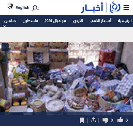
English
الرئيسية
أسعار الذهب
الأردن
مونديال 2026
فلسطين
طقس
1
0
0