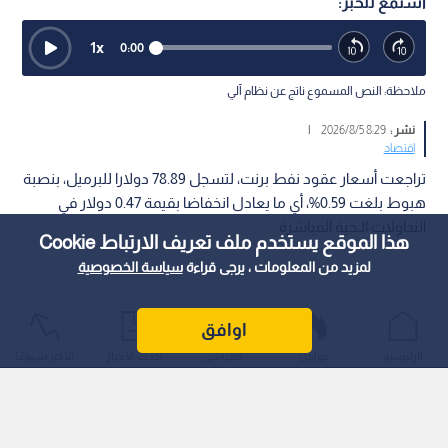
استمع للخبر:
1
x
0:00
ملاحظة: النص المسموع ناتج عن نظام آلي
نشر :
8:29 2026/8/5
|
اقتصاد
تراجعت أسعار عقود نفط برنت، لتسجل 78.89 دولارا للبرميل، بنصبة
هبوط بلغت 0.59%، أي ما يعادل انخفاضا بقيمة 0.47 دولار في
التداولات الـحية المباشرة.
هذا الموقع يستخدم ملف تعريف الارتباط Cookie
لمزيد من المعلومات ، يرجى قراءة
سياسة الخصوصية
اوافق
الرئيسية
عواجل
المباشر
أحدث الأخبار
الأكثر شيوعًا