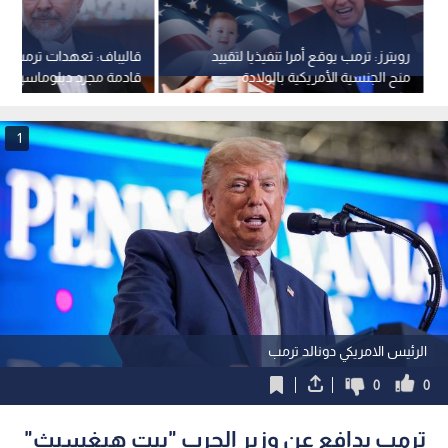
رويترز: ترمب يوقع أمرا تنفيذيا لتقييد
قاليباف: تعهدات ترمب بض
منح الجنسية الأمريكية بالولادة
قادمة مجرد دبلوماسية اس
كاذبة
1
الرئيس الامريكي دونالد ترمب
0
0
ترمب يدافع عن وزير الحرب "بيت هيغسيث"