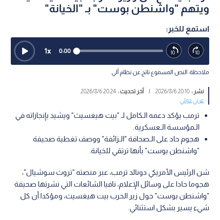
ويتهم "واشنطن بوست" بـ "الخيانة"
استمع للخبر:
1
x
0:00
ملاحظة: النص المسموع ناتج عن نظام آلي
نشر :
20:10 2026/8/6
|
آخر تحديث :
20:24 2026/8/6
عربي دولي
ترمب يؤكد دعمه الـكامل لـ "بيت هيغسيث" ويشيد بإنجازاته في
الـمؤسسة الـعسكرية.
هجوم حاد على الـصحافة "الـزائفة" ووصف تغطية صحيفة
"واشنطن بوست" بأنها ترتقي للخيانة.
شن الرئيس الأمريكي دونالد ترمب، عبر منصته "تروث سوشيال"،
هجوما حادا على وسائل الإعلام، نافيا الشائعات التي نشرتها صحيفة
"واشنطن بوست" حول زير الحرب بيت هيغسيث، ومؤكدا أن كل
شيء يسير بشكل استثنائي.