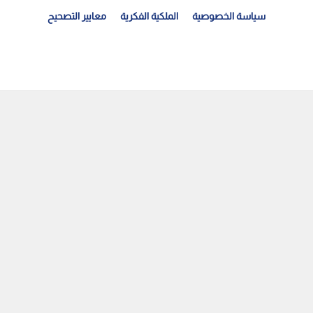
سياسة الخصوصية
الملكية الفكرية
معايير التصحيح
رمب يدافع عن وزير الحرب "بيت هيغسيث" ويتهم "واشنطن...