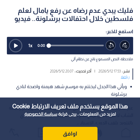
فليك يبدي عدم رضاه عن رفع يامال لعلم
فلسطين خلال احتفالات برشلونة.. فيديو
استمع للخبر:
1
x
0:00
ملاحظة: النص المسموع ناتج عن نظام آلي
نشر :
17:53 2026/5/12
|
آخر تحديث :
20:07 2026/5/12
رياضة
ويأتي هذا الجدل ليختتم به موسم شهد هيمنة واضحة لنادي
برشلونة
هذا الموقع يستخدم ملف تعريف الارتباط Cookie
عبر مدرب نادي برشلونة، هانسي فليك، عن عدم رضاه إزاء قرار نجمه
لمزيد من المعلومات ، يرجى قراءة
سياسة الخصوصية
الشاب لامين يامال برفع علم فلسطين خلال احتفالات النادي
بالتتويج بلقب الدوري الإسباني.
اوافق