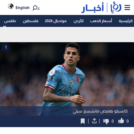
English
الرئيسية
أسعار الذهب
الأردن
مونديال 2026
فلسطين
طقس
1
كانسيلو بقميص مانشستر سيتي
0
0