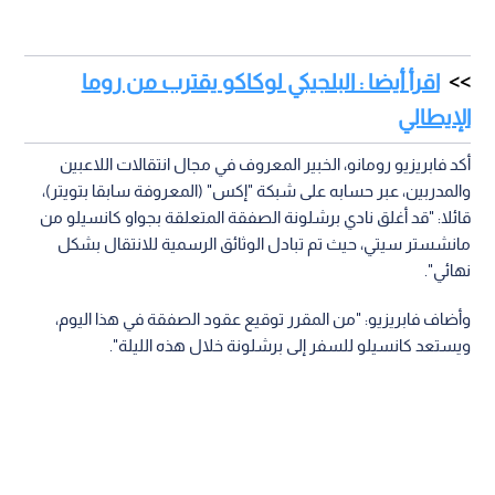
اقرأ أيضا : البلجيكي لوكاكو يقترب من روما
الإيطالي
أكد فابريزيو رومانو، الخبير المعروف في مجال انتقالات اللاعبين
والمدربين، عبر حسابه على شبكة "إكس" (المعروفة سابقا بتويتر)،
قائلا: "قد أغلق نادي برشلونة الصفقة المتعلقة بجواو كانسيلو من
مانشستر سيتي، حيث تم تبادل الوثائق الرسمية للانتقال بشكل
نهائي".
وأضاف فابريزيو: "من المقرر توقيع عقود الصفقة في هذا اليوم،
ويستعد كانسيلو للسفر إلى برشلونة خلال هذه الليلة".