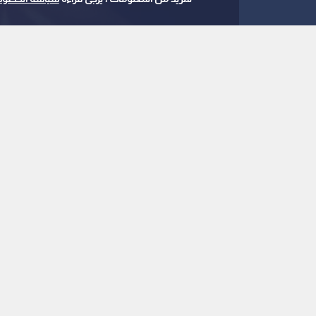
0
0
لتستقر عند 57.65 دولارا للأونصة
استمع للخبر:
ملاحظة: النص المسموع ناتج عن نظام آلي
نشر :
6:41 2026/8/2
|
اقتصاد