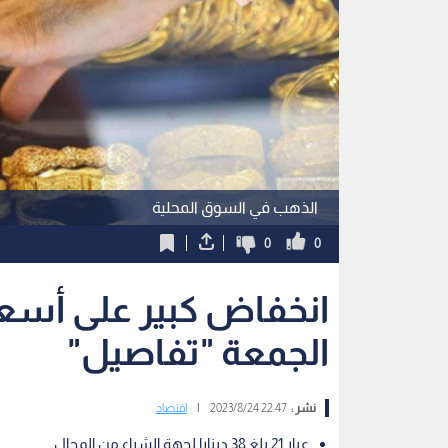
الذهب في السوق المحلية
0
0
انخفاض كبير على أسعا
الجمعة "تفاصيل"
نشر :
22:47 2023/8/24
|
اقتصاد
عيار 21 بلغ 38 دينارا لجهة الشراء من المحال