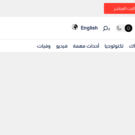
البث المباشر
English
اك
تكنولوجيا
أحداث مهمة
فيديو
وفيات