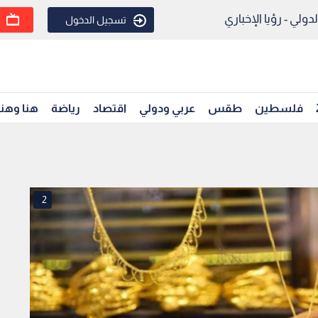
ولي - رؤيا الإخباري
تسجيل الدخول
فلسطين
طقس
عربي ودولي
اقتصاد
رياضة
هنا وهن
2