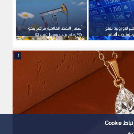
 الأوروبية تغلق
أسعار النفط العالمية تتراجع بنحو
ارتفاع
ومؤشرات ألمانيا
5% وخام برنت يهبط قرب 80
ل أرقاما قياسية
دولارا للبرميل
دولارا
1
Cooki
ية