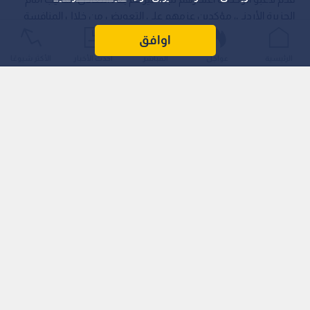
الجزيرة الأردني، مؤكدين عزمهم على التعويض من خلال المنافسة
بقوة على لقب كأس الأردن.
اوافق
الرئيسية
عواجل
المباشر
أحدث الأخبار
الأكثر شيوعًا
صدمة التعادل تبعد الفريق عن اللقب
شكل التعادل بهدف لمثله ضربة قوية لطموحات الوحدات في
الدوري، خاصة بعدما كان متقدما حتى اللحظات الأخيرة قبل أن تهتز
شباكه بهدف عكسي. هذه النتيجة أبعدت الفريق بشكل كبير عن