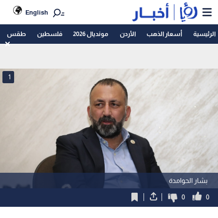
English
الرئيسية
أسعار الذهب
الأردن
مونديال 2026
فلسطين
طقس
1
بشار الحوامدة
0
0