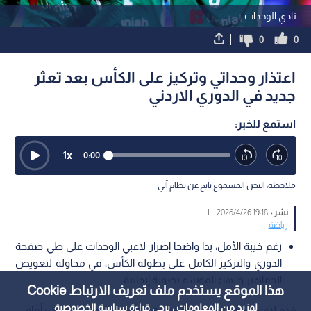
نادي الوحدات
0
0
اعتذار وحداتي وتركيز على الكأس بعد تعثر
جديد في الدوري الاردني
استمع للخبر:
1
x
0:00
ملاحظة: النص المسموع ناتج عن نظام آلي
نشر :
19:18 2026/4/26
|
رياضة
رغم خيبة الأمل، بدا واضحا إصرار لاعبي الوحدات على طي صفحة
الدوري والتركيز الكامل على بطولة الكأس، في محاولة لتعويض
الجماهير وإنهاء الموسم بصورة إيجابية
هذا الموقع يستخدم ملف تعريف الارتباط Cookie
لمزيد من المعلومات ، يرجى قراءة
سياسة الخصوصية
قدم لاعبو الوحدات اعتذارهم لجماهيرهم بعد التعادل المخيب أمام