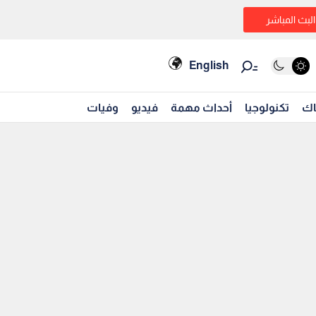
البث المباشر
English
اك
تكنولوجيا
أحداث مهمة
فيديو
وفيات