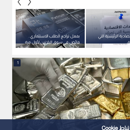
صادية الرئيسية التي
بفعل تراجع الطلب الاستثماري..
أسعار 
ق
فائض في سوق البلاتين لأول مرة
مستوى
منذ عام ونصف
توترات 
1
Cooki