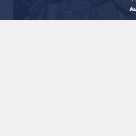
ية
المية: الدولار يضغط على
 تغرد خارج السرب
1
x
0:00