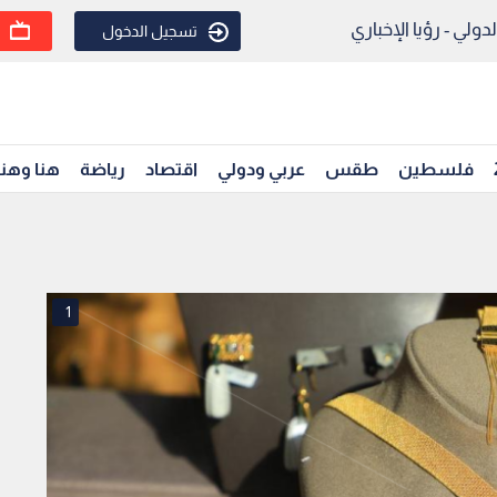
ولي - رؤيا الإخباري
تسجيل الدخول
فلسطين
طقس
عربي ودولي
اقتصاد
رياضة
هنا وهن
1