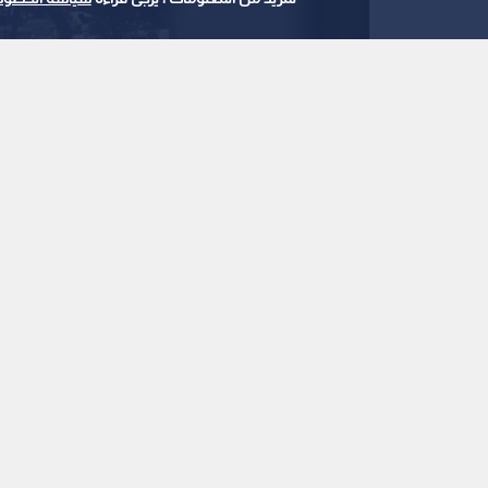
استمع للخبر:
ملاحظة: النص المسموع ناتج عن نظام آلي
نشر :
منذ 15 ساعة
|
آخر تحديث :
منذ 15 ساعة
|
عربي دولي
أيدت محكمة استئناف دائرة مقاطعة كولومبيا، في حك
صوت واحد، قرارا قضائيا ابتدائيا يقضي بوقف معظم أ
الرئيس دونالد ترمب اهتماما خاصا في البيت الأبيض.