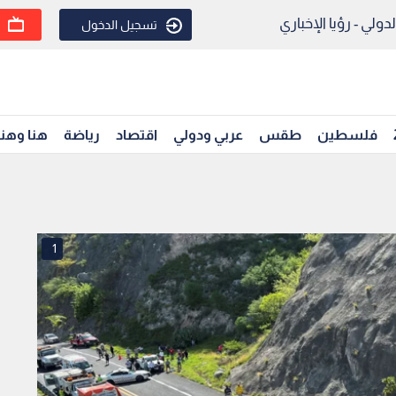
ولي - رؤيا الإخباري
تسجيل الدخول
فلسطين
طقس
عربي ودولي
اقتصاد
رياضة
هنا وهن
1