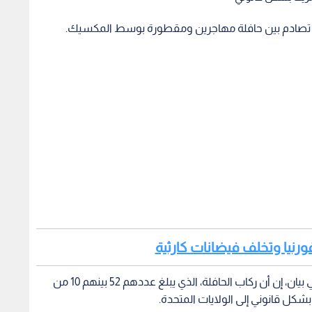
فورنيا وتخلف فيضانات كارثية
من جهته قال المعهد الوطني للهجرة بالمكسيك، في بيان، إن أن ركاب الحافلة، الذي يبلغ عددهم 52 بينهم 10 من
شكل قانوني إلى الولايات المتحدة.
ن في بيان منفصل، أن نحو 36 راكبا أصيبوا ونقلوا إلى المستشفى بعد اصطدام الحافلة بالمقطورة
ويليون.