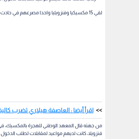
لقي 15 مكسيكيا وفنزويليا واحدا مصرعهم في حادث تصادم بين حافلة مهاجرين ومقطورة بوسط المكسيك.
اقرأ أيضا : العاصفة هيلاري تضرب كالي
فنزويلا، كانت لديهم مواعيد لمقابلات لطلب الدخول ب
وصرح مسؤولو
على طريق مياهواتلان-كويستلاهواكا السريع. وأضافوا أن 9 من المصابين فنز