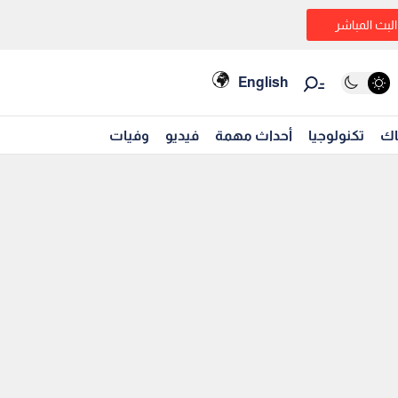
البث المباشر
English
اك
تكنولوجيا
أحداث مهمة
فيديو
وفيات