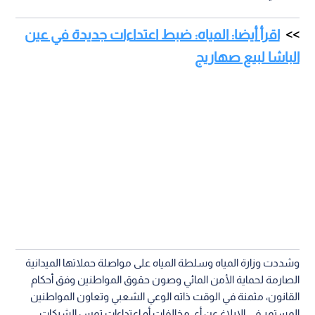
اقرأ أيضا: المياه: ضبط اعتداءات جديدة في عين
الباشا لبيع صهاريج
وشددت وزارة المياه وسلطة المياه على مواصلة حملاتها الميدانية
الصارمة لحماية الأمن المائي وصون حقوق المواطنين وفق أحكام
القانون، مثمنة في الوقت ذاته الوعي الشعبي وتعاون المواطنين
المستمر في الإبلاغ عن أي مخالفات أو اعتداءات تمس الشبكات