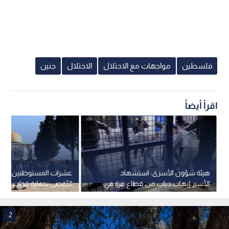
فلسطين
مواجهات مع الاحتلال
الاحتلال
جنين
اقرأ أيضاً
هيئة شؤون الأسرى: استشهاد
عشرات المستوطنين يقتح
الأسير إيهاب دياب من قطاع غزة في
الأقصى بحماية قوات الاحت
سجون الاحتلال
2