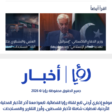
اقرأ أيضاً
وزير الدفاع الباكستاني: "إسرائيل
العتيبي والبشتاوي يحللان
تهديد للعالم الإسلامي" ويدعو لجبهة
البلد" مستجدات المفاوضات
عسكرية موحدة
الإيرانية والتحالف الثلاثي
جميع الحقوق محفوظة رؤيا © 2026
موقع إخباري أردني تابع لقناة رؤيا الفضائية. تابعوا معنا آخر الأخبار المحلية
الأردنية، تغطيات شاملة لأخبار فلسطين، وأبرز التقارير والمستجدات