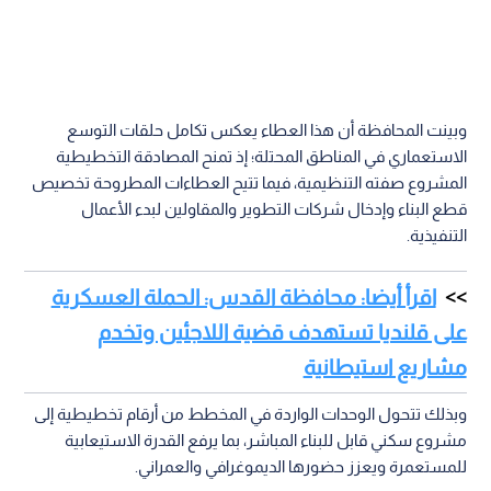
وبينت المحافظة أن هذا العطاء يعكس تكامل حلقات التوسع
الاستعماري في المناطق المحتلة؛ إذ تمنح المصادقة التخطيطية
المشروع صفته التنظيمية، فيما تتيح العطاءات المطروحة تخصيص
قطع البناء وإدخال شركات التطوير والمقاولين لبدء الأعمال
التنفيذية.
اقرأ أيضا: محافظة القدس: الحملة العسكرية
على قلنديا تستهدف قضية اللاجئين وتخدم
مشاريع استيطانية
وبذلك تتحول الوحدات الواردة في المخطط من أرقام تخطيطية إلى
مشروع سكني قابل للبناء المباشر، بما يرفع القدرة الاستيعابية
للمستعمرة ويعزز حضورها الديموغرافي والعمراني.