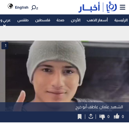
English
الرئيسية
أسعار الذهب
الأردن
صحة
فلسطين
طقس
عربي و
1
الشهيد عثمان عاطف أبو خرج
0
0